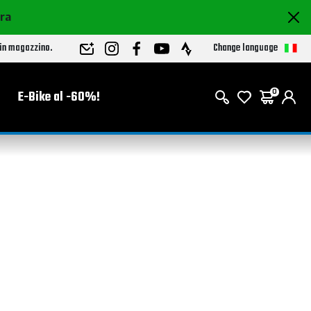
ora
Change language
 in magazzino.
E-Bike al -60%!
0