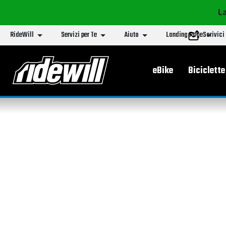
La
RideWill
Servizi per Te
Aiuto
Landing Page
Scrivici
Menu principa
eBike
Biciclette