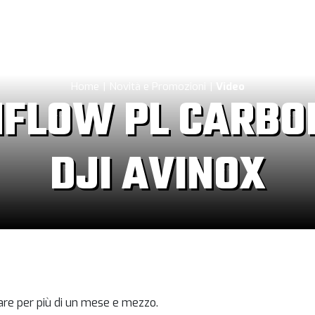
Home
Novità e Promozioni
Video
MFLOW PL CARBO
DJI AVINOX
stare per più di un mese e mezzo.