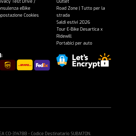
ivacy Test Drive /
Outlet
onsulenza eBike
Road Zone | Tutto per la
mpostazione Cookies
strada
Saldi estivi 2026
Tour E-Bike Desartica x
Ridewill
Portabici per auto
 REA CO-314788 - Codice Destinatario SUBM70N.