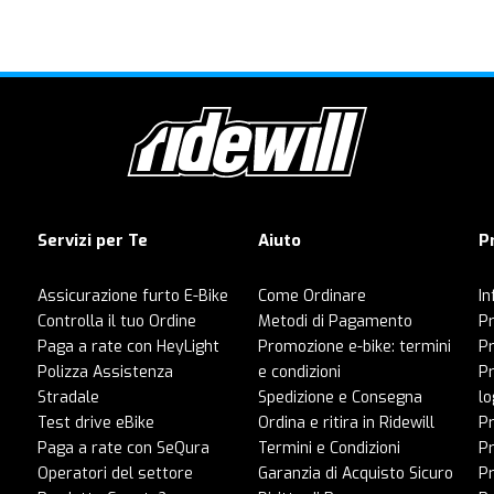
Servizi per Te
Aiuto
P
Assicurazione furto E-Bike
Come Ordinare
In
Controlla il tuo Ordine
Metodi di Pagamento
Pr
Paga a rate con HeyLight
Promozione e-bike: termini
P
Polizza Assistenza
e condizioni
Pr
Stradale
Spedizione e Consegna
lo
Test drive eBike
Ordina e ritira in Ridewill
Pr
Paga a rate con SeQura
Termini e Condizioni
P
Operatori del settore
Garanzia di Acquisto Sicuro
Pr