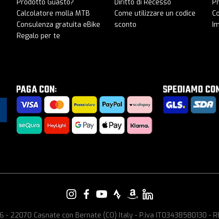
Prodotto Guasto?
Diritto di Recesso
Pr
Calcolatore molla MTB
Come utilizzare un codice
C
Consulenza gratuita eBike
sconto
I
Regalo per te
e, 6 - 22070 Casnate con Bernate (CO) Italy - P.iva IT03438580130 -