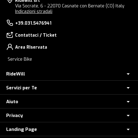
Ridewill srl
Via Socrate, 6 - 22070 Casnate con Bernate (CO) Italy
Indicazioni stradali
+39.031.5476941
Contattaci / Ticket
Area RIservata
Service Bike
RideWill
Servizi per Te
Chi Siamo
Dove siamo
Aiuto
Assicurazione furto E-Bike
E-Bike Store Como
Controlla il tuo Ordine
Privacy
Come Ordinare
Ridewill Factory Club
Paga a rate con HeyLight
Metodi di Pagamento
Landing Page
Informative privacy
I Nostri Marchi
Polizza Assistenza Stradale