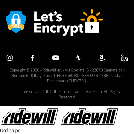
Copyright © 2026 - Ridewill srl - Via Socrate, 6 - 22070 Casnate con
Bernate (CO) Italy - P.iva IT03438580130 - REA CO-314788 - Codice
Destinatario SUBM70N.
Capitale sociale: 100.000 Euro interamente versato. All Rights
Reserved.
Ordina per