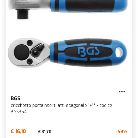
BGS
cricchetto portainserti att. esagonale 1/4" - codice
BGS354
€ 16,10
-49%
€ 31,70