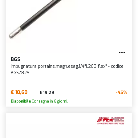
BGS
impugnatura portains.magn.esag.1/4"l.260 flex" - codice
BGS7829
€ 10,60
-45%
€ 19,29
Disponibile
Consegna in 6 giorni.