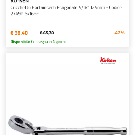
KO-KEN
Cricchetto Portainserti Esagonale 5/16'' 125mm - Codice
2749P-5/16HF
€ 38,40
-42%
€ 65,70
Disponibile
Consegna in 6 giorni.