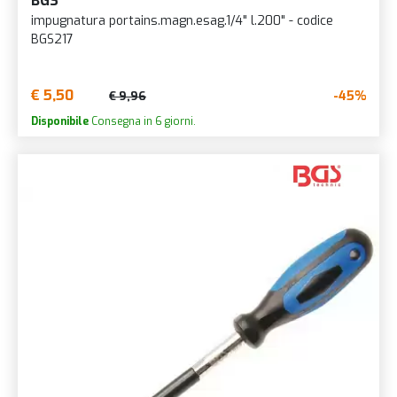
BGS
impugnatura portains.magn.esag.1/4" l.200" - codice
BGS217
€ 5,50
-45%
€ 9,96
Disponibile
Consegna in 6 giorni.