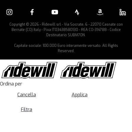
Copyright © 2026 - Ridewill srl - Via Socrate, 6 - 22070 Casnate con
Bernate (CO) Italy - P.iva IT03438580130 - REA CO-314788 - Codice
Destinatario SUBM70N.
Capitale sociale: 100.000 Euro interamente versato. All Rights
Reserved.
Ordina per
Cancella
Applica
Filtra