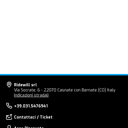
Ridewill srl
Via Socrate, 6 - 22070 Casnate con Bernate (CO) Italy
Indicazioni stradali
+39.031.5476941
Contattaci / Ticket