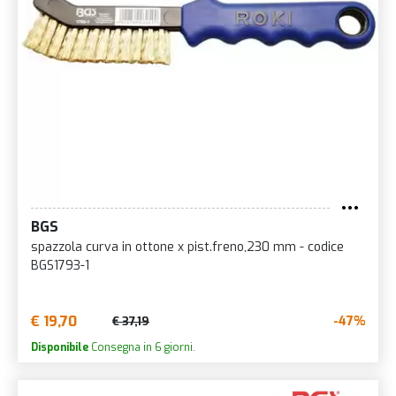
BGS
spazzola curva in ottone x pist.freno,230 mm - codice
BGS1793-1
€ 19,70
-47%
€ 37,19
Disponibile
Consegna in 6 giorni.