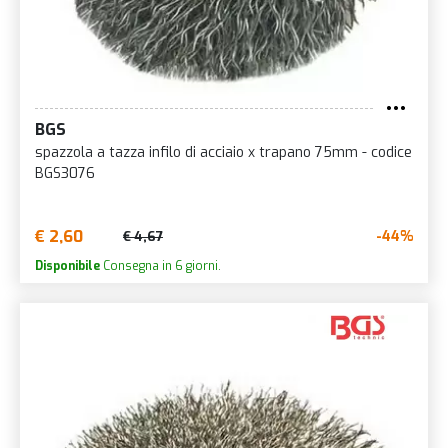
BGS
spazzola a tazza infilo di acciaio x trapano 75mm - codice
BGS3076
€ 2,60
-44%
€ 4,67
Disponibile
Consegna in 6 giorni.