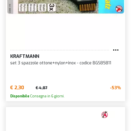
KRAFTMANN
set 3 spazzole ottone+nylon+inox - codice BGS85811
€ 2,30
-53%
€ 4,87
Disponibile
Consegna in 6 giorni.