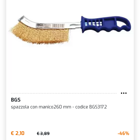
BGS
spazzola con manico260 mm - codice BGS3172
€ 2,10
-46%
€ 3,89