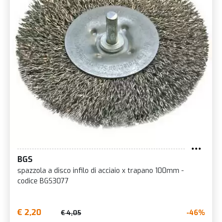
BGS
spazzola a disco infilo di acciaio x trapano 100mm -
codice BGS3077
€ 2,20
-46%
€ 4,05