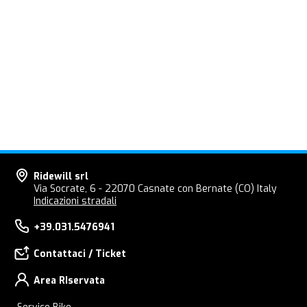
Ridewill srl
Via Socrate, 6 - 22070 Casnate con Bernate (CO) Italy
Indicazioni stradali
+39.031.5476941
Contattaci / Ticket
Area RIservata