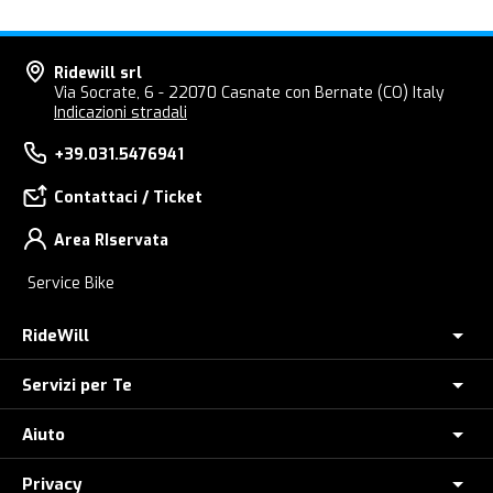
Ridewill srl
Via Socrate, 6 - 22070 Casnate con Bernate (CO) Italy
Indicazioni stradali
+39.031.5476941
Contattaci / Ticket
Area RIservata
Service Bike
RideWill
Servizi per Te
Chi Siamo
Dove siamo
Aiuto
Assicurazione furto E-Bike
E-Bike Store Como
Controlla il tuo Ordine
Privacy
Come Ordinare