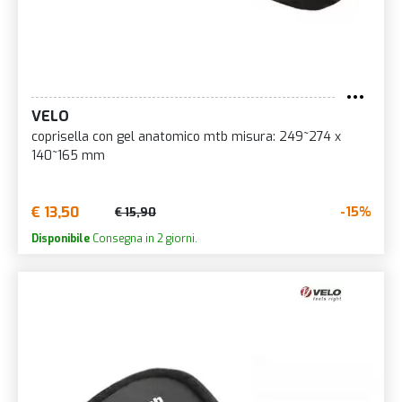
VELO
coprisella con gel anatomico mtb misura: 249~274 x
140~165 mm
€ 13,50
-15%
€ 15,90
Disponibile
Consegna in 2 giorni.