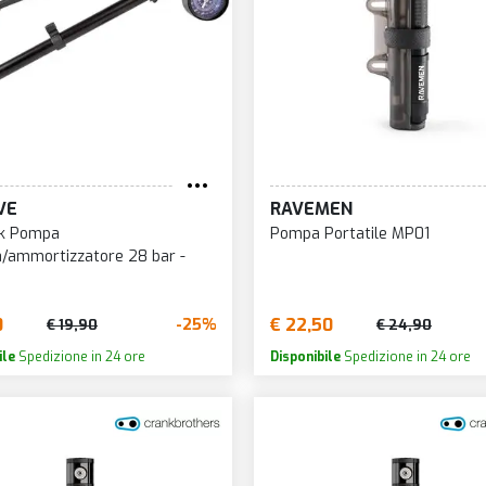
VP COM
YNAMIC BIKE CARE
PAX
WAG
ASY
PEATY'S
WD40
LITE
PEDRO'S
WOLFTO
LVEDES
POLINI
XLC
NDURA
PRAXIS
XON
NVE
PRO
VE
RAVEMEN
YAMAHA
RGON
PROLOGO
ck Pompa
Pompa Portatile MP01
ZEFAL
XUSTAR
a/ammortizzatore 28 bar -
PROMAX
ZEROFAC
ANTIC
R.S.P.
ZIPP
AVERO ELECTRONICS
0
€ 22,50
-25%
€ 19,90
€ 24,90
ile
Spedizione in 24 ore
Disponibile
Spedizione in 24 ore