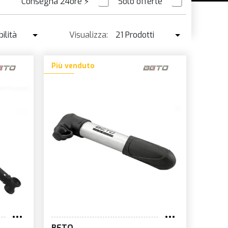
Consegna 24ore
⚡
Solo offerte
E
ORDINABILE
ilità
Visualizza:
21 Prodotti
N
ibilità
21 Prodotti
Più venduto
L
enduto ↓
42 Prodotti
IKE
o ↑
o ↓
e
 BIKE
à
AUL
OX
BETO