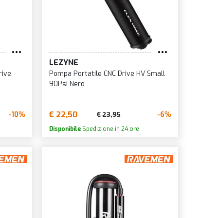
N
LEZYNE
rive
Pompa Portatile CNC Drive HV Small
UFF
90Psi Nero
€ 22,50
-10%
-6%
€ 23,95
Disponibile
Spedizione in 24 ore
A
A