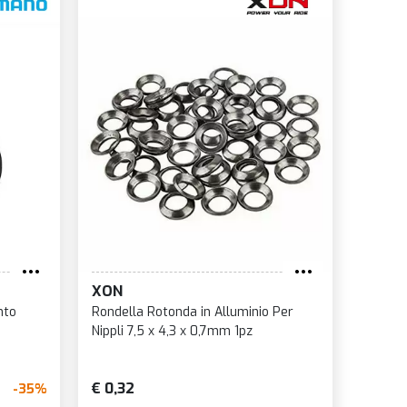
XON
nto
Rondella Rotonda in Alluminio Per
Nippli 7,5 x 4,3 x 0,7mm 1pz
€ 0,32
-35%