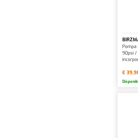
C
C
C
C
BIRZM
C
Pompa P
C
90psi /
incorpo
C
C
€ 39,9
C
Disponib
D
D
D
D
D