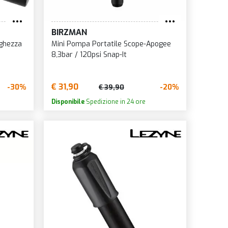
EUM
BIRZMAN
ghezza
Mini Pompa Portatile Scope-Apogee
FTER
8,3bar / 120psi Snap-It
LUBE
€ 31,90
-30%
-20%
€ 39,90
Disponibile
Spedizione in 24 ore
S
NOTUBES
 ARCHER
R
TOP
MOUSSE