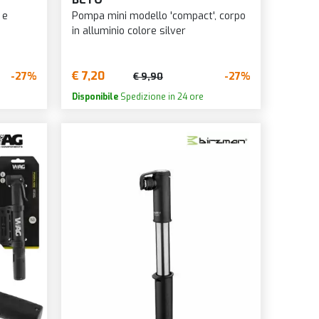
OUNTAIN
 e
Pompa mini modello 'compact', corpo
in alluminio colore silver
S
NNOVATION
€ 7,20
-27%
-27%
€ 9,90
RUZ
Disponibile
Spedizione in 24 ore
BE
ALIA
O