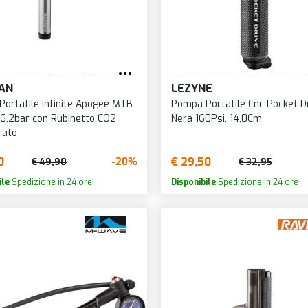
TEKTRO
ERAMICSPEED
MIGHTY
THOK
LEVERSTANDARD
MONDRAKER
THOMSO
N-SPOKE
MOTOREX
TOKEN
RANK BROTHERS
MOTUL
AN
LEZYNE
TOPEAK
UBE
MTB HOPPER
ortatile Infinite Apogee MTB
Pompa Portatile Cnc Pocket D
TRICKST
USHCORE
 6,2bar con Rubinetto CO2
Nera 160Psi, 14,0Cm
MUC-OFF
rato
UBCO
YCLO
MV-TEK
UNIOR
YCLUS TOOLS
0
€ 29,50
-20%
€ 49,90
€ 32,95
NEWMEN
VAR
YCPLUS
ile
Spedizione in 24 ore
Disponibile
Spedizione in 24 ore
NOVA RIDE
VELOX
BD TOOLS
ODI
VENTUR
IA-COMPE
OFFICINE PAROLIN
VISION
R BIKE
OHLINS
VITTORI
R WACK
ORBEA
VOXOM
T SWISS
PARK TOOL