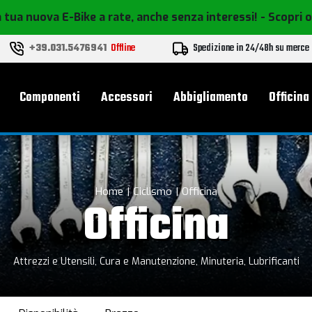
 tua nuova E-Bike a rate, anche senza interessi!
- Scopri 
+39.031.5476941
Offline
Spedizione in 24/48h su merce
le
Componenti
Accessori
Abbigliamento
Officina
Home
Ciclismo
Officina
Officina
Attrezzi e Utensili, Cura e Manutenzione, Minuteria, Lubrificanti