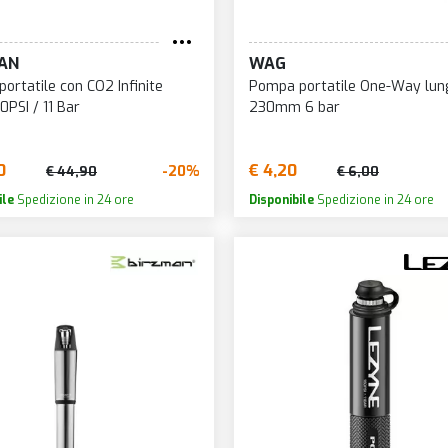
SLICKOL
LACKBURN
LEONARDI FACTORY
SMART
LB
LEZYNE
AN
WAG
SONAX
LEEDKIT
LIQUIMOLY
ortatile con CO2 Infinite
Pompa portatile One-Way lun
SPEEDLI
ONIN
0PSI / 11 Bar
230mm 6 bar
LOCTITE
SPRAYKE
OSCH
LOOK
SQUIRT 
RAKING
0
€ 4,20
-20%
€ 44,90
€ 6,00
M-IGHTY
SRAM
RAVE CLASSICS
ile
Spedizione in 24 ore
Disponibile
Spedizione in 24 ore
M-WAVE
STABILU
REMBO
MAGICSHINE
STAN'S 
RN BERNARDI
MAGURA
STURMEY
ROOKS
MAVIC
SUNTOU
RUNOX
MAXXIS
SUPERB
USCH&MULLER
MERIDA
SWISSS
AMPAGNOLO
MICHE
TECHNO
ANE CREEK
MICHELIN