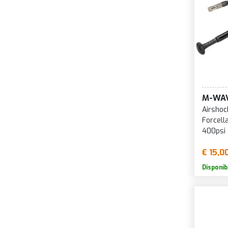
D
E
E
E
E
E
M-WA
E
Airsho
E
Forcell
400psi
F
F
€ 15,0
Disponib