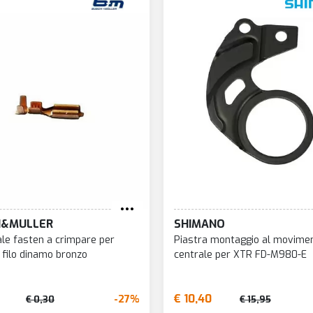
H&MULLER
SHIMANO
le fasten a crimpare per
Piastra montaggio al movime
 filo dinamo bronzo
centrale per XTR FD-M980-E
€ 10,40
-27%
€ 0,30
€ 15,95