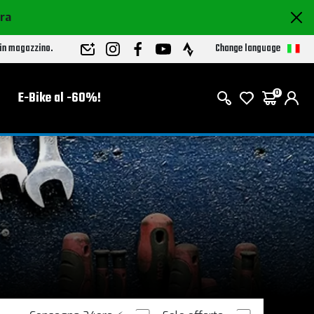
ora
Change language
 in magazzino.
E-Bike al -60%!
0