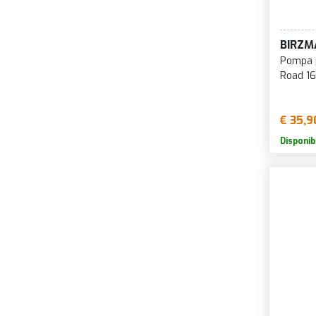
B
B
BIRZM
B
Pompa p
B
Road 16
B
B
€ 35,9
B
Disponib
B
B
B
B
B
C
C