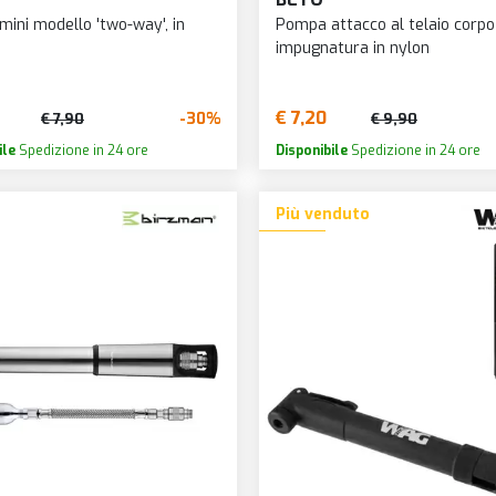
ROCKY M
ARBIERI
HOPE
ini modello 'two-way', in
Pompa attacco al telaio corpo
ROHLOFF
BB
impugnatura in nylon
HUTCHINSON
RT PART
CR
ICETOOLZ
RYDER I
ETA
€ 7,20
-30%
€ 7,90
€ 9,90
INNOTECH
SANTA C
ETO
ile
Spedizione in 24 ore
Disponibile
Spedizione in 24 ore
INNOVATIONS
SAPIM
GS
IPONE
Più venduto
SAPO
ICISUPPORT
JAGWIRE
SCHWAL
IKE HAND
JOE'S NO FLAT
SELLE IT
IKE SERVICE
JUICE LUBES
SHIMAN
IKE-LIFT
KMC
SILVA
IKEYOKE
KNOG
SKF
IOTECH
KRAFTMANN
SKS
IRZMAN
LAMPA
SKUAD
LACK BEARING
LAPIERRE