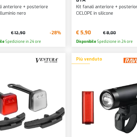
li anteriore + posteriore
Kit fanali anteriore + posterio
lluminio nero
CICLOPE in silicone
€ 5,90
-28%
€ 12,90
€ 8,00
ile
Spedizione in 24 ore
Disponibile
Spedizione in 24 ore
Più venduto