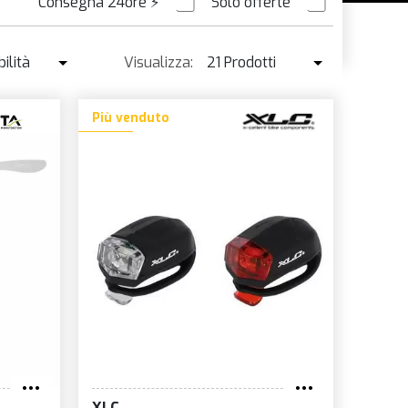
Consegna 24ore
⚡
Solo offerte
ORDINABILE
ilità
Visualizza:
21 Prodotti
ibilità
21 Prodotti
Più venduto
enduto ↓
42 Prodotti
o ↑
o ↓
e
à
XLC