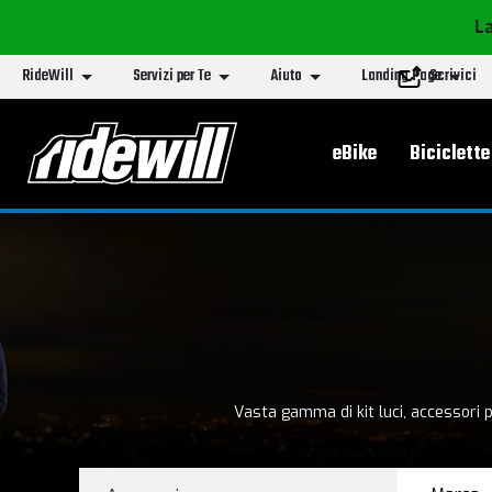
La
RideWill
Servizi per Te
Aiuto
Landing Page
Scrivici
Menu principa
eBike
Biciclette
Vasta gamma di kit luci, accessori pe