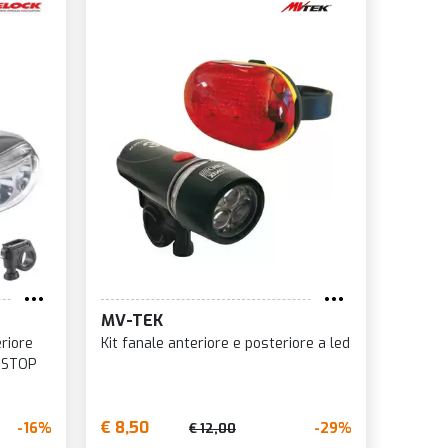
MV-TEK
riore
Kit fanale anteriore e posteriore a led
e STOP
€ 8,50
-16%
-29%
€ 12,00