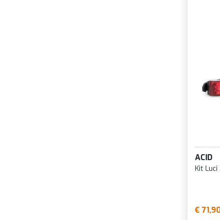
ACID
Kit Luc
€ 71,9