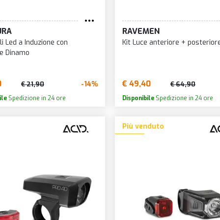
URA
RAVEMEN
li Led a Induzione con
Kit Luce anteriore + posterior
e Dinamo
0
€ 49,40
-14%
€ 21,90
€ 64,90
ile
Spedizione in 24 ore
Disponibile
Spedizione in 24 ore
Più venduto