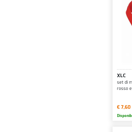
XLC
set di m
rosso e
€ 7,60
Disponib