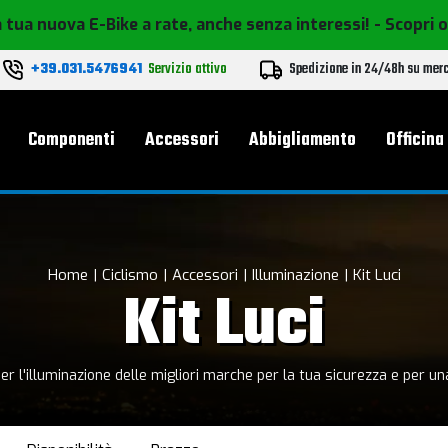
 tua nuova E-Bike a rate, anche senza interessi!
- Scopri 
+39.031.5476941
Servizio attivo
Spedizione in 24/48h su mer
le
Componenti
Accessori
Abbigliamento
Officina
Home
Ciclismo
Accessori
Illuminazione
Kit Luci
Kit Luci
r l'illuminazione delle migliori marche per la tua sicurezza e per una