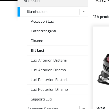
Marca
Accessori
A
Illuminazione
134
prod
B
Accessori Luci
B
Catarifrangenti
B
Dinamo
B
B
Kit Luci
E
Luci Anteriori Batteria
I
Luci Anteriori Dinamo
K
Luci Posteriori Batteria
Luci Posteriori Dinamo
Supporti Luci
WAG