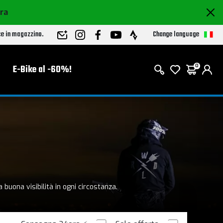
ora
Change language
ce in magazzino.
E-Bike al -60%!
0
 buona visibilità in ogni circostanza.