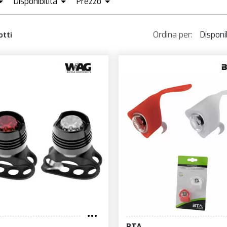
Disponibilità
Prezzo
CID
DISPONIBILE + ORDINABILE
KRYPTONITE
SPANNINGA
EUR2
EUR282
Ordina per:
Disponib
otti
BB
LEZYNE
SUPERNOVA
ONIN
MAGICSHINE
TOPEAK
Dispon
RN BERNARDI
MV-TEK
TRELOCK
Più v
TA
RAVEMEN
VENTURA
Prezz
USCH&MULLER
REDSHIFT
WAG
Prezz
XPOSURE LIGHTS
RFR
XLC
Nom
CETOOLZ
RIDEWILL BIKE
NOG
RUFF CYCLES
Novit
BTA