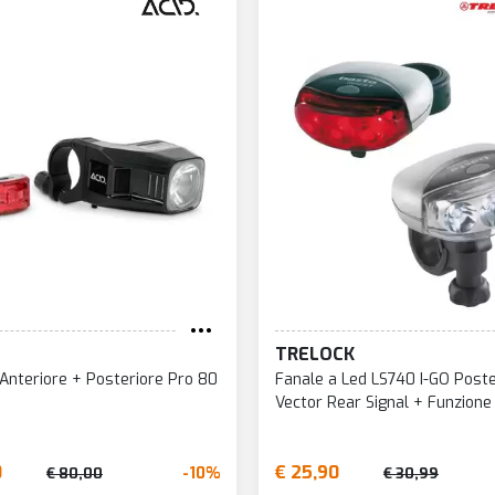
TRELOCK
i Anteriore + Posteriore Pro 80
Fanale a Led LS740 I-GO Poste
Vector Rear Signal + Funzion
0
€ 25,90
-10%
€ 80,00
€ 30,99