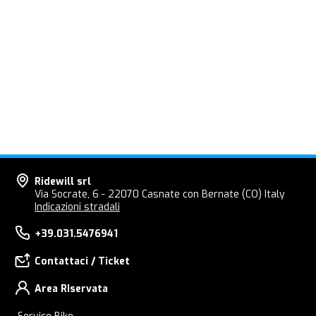
Ridewill srl
Via Socrate, 6 - 22070 Casnate con Bernate (CO) Italy
Indicazioni stradali
+39.031.5476941
Contattaci / Ticket
Area RIservata