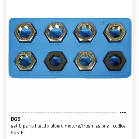
BGS
set 8 pz.rip.filetti x albero motore/trasmissione - codice
BGS1141