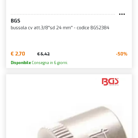
BGS
bussola cv att.3/8''sd 24 mm'' - codice BGS2384
€ 2,70
-50%
€ 5,42
Disponibile
Consegna in 6 giorni.