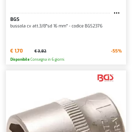
BGS
bussola cv att.3/8"sd 16 mm" - codice BGS2376
€ 1,70
-55%
€ 3,82
Disponibile
Consegna in 6 giorni.