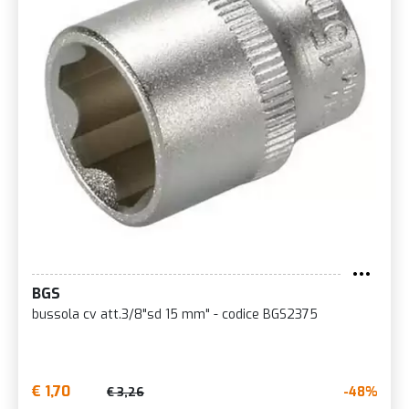
BGS
bussola cv att.3/8"sd 15 mm" - codice BGS2375
€ 1,70
-48%
€ 3,26