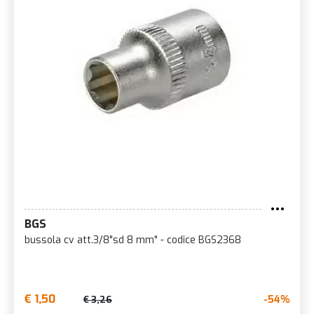
BGS
bussola cv att.3/8"sd 8 mm" - codice BGS2368
€ 1,50
-54%
€ 3,26