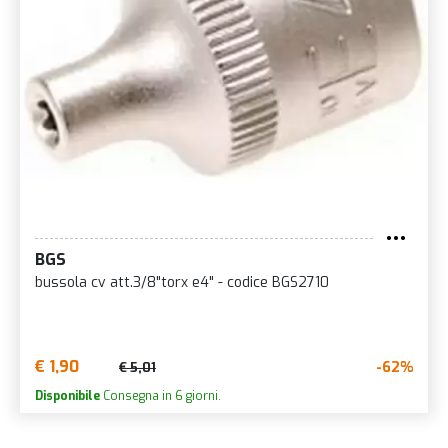
BGS
bussola cv att.3/8"torx e4" - codice BGS2710
€ 1,90
-62%
€ 5,01
Disponibile
Consegna in 6 giorni.