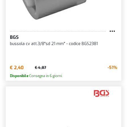
BGS
bussola cv att.3/8"sd 21 mm" - codice BGS2381
€ 2,40
-51%
€ 4,87
Disponibile
Consegna in 6 giorni.