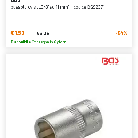
BGS
bussola cv att.3/8"sd 11 mm" - codice BGS2371
€ 1,50
-54%
€ 3,26
Disponibile
Consegna in 6 giorni.