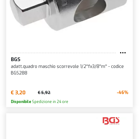
BGS
adatt.quadro maschio scorrevole 1/2''fx3/8''m'' - codice
BGS288
€ 3,20
-46%
€ 5,92
Disponibile
Spedizione in 24 ore