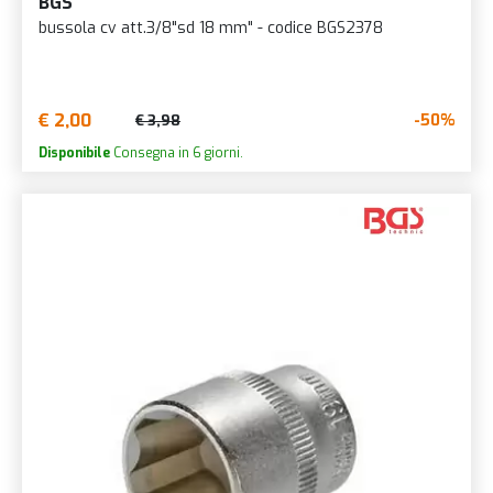
BGS
bussola cv att.3/8"sd 18 mm" - codice BGS2378
€ 2,00
-50%
€ 3,98
Disponibile
Consegna in 6 giorni.