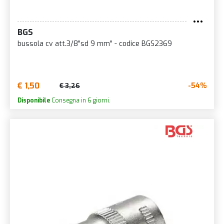
BGS
bussola cv att.3/8"sd 9 mm" - codice BGS2369
€ 1,50
-54%
€ 3,26
Disponibile
Consegna in 6 giorni.