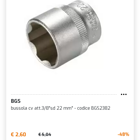
BGS
bussola cv att.3/8"sd 22 mm" - codice BGS2382
€ 2,60
-48%
€ 5,04