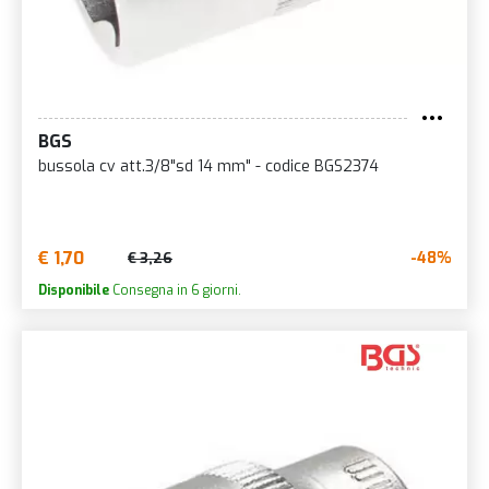
BGS
bussola cv att.3/8"sd 14 mm" - codice BGS2374
€ 1,70
-48%
€ 3,26
Disponibile
Consegna in 6 giorni.