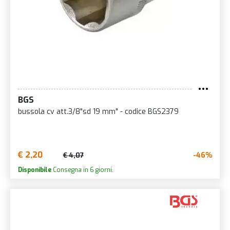
BGS
bussola cv att.3/8"sd 19 mm" - codice BGS2379
€ 2,20
-46%
€ 4,07
Disponibile
Consegna in 6 giorni.