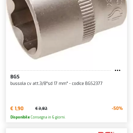
BGS
bussola cv att.3/8"sd 17 mm" - codice BGS2377
€ 1,90
-50%
€ 3,82
Disponibile
Consegna in 6 giorni.