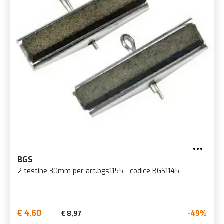
BGS
2 testine 30mm per art.bgs1155 - codice BGS1145
€ 4,60
-49%
€ 8,97