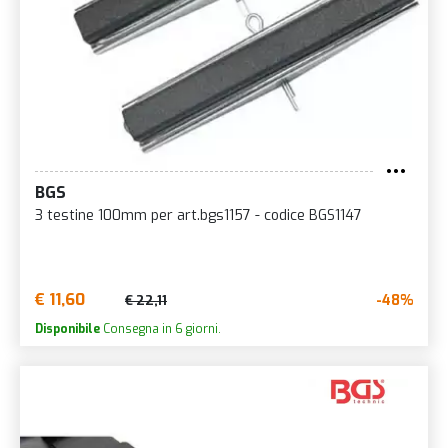
BGS
3 testine 100mm per art.bgs1157 - codice BGS1147
€ 11,60
-48%
€ 22,11
Disponibile
Consegna in 6 giorni.