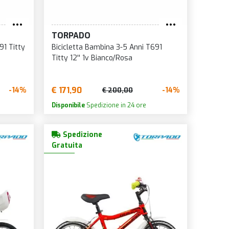
VERDE
VERDE/ARANCIO
TORPADO
VERDE/BLU
91 Titty
Bicicletta Bambina 3-5 Anni T691
Titty 12'' 1v Bianco/Rosa
VERDE/GRIGIO
VERDE/NERO
€ 171,90
-14%
-14%
€ 200,00
VERDE/ORO
Disponibile
Spedizione in 24 ore
VERDE/ROSSO
VERDE/VIOLA
Spedizione
VIOLA
Gratuita
VIOLA/ROSA
VIOLA/ROSSO
VIOLA/VERDE