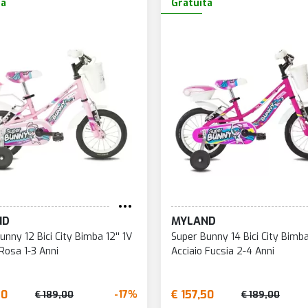
ta
Gratuita
ND
MYLAND
unny 12 Bici City Bimba 12'' 1V
Super Bunny 14 Bici City Bimba 
 Rosa 1-3 Anni
Acciaio Fucsia 2-4 Anni
50
€ 157,50
-17%
€ 189,00
€ 189,00