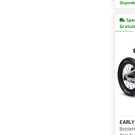
Disponib
Sped
Gratui
EARLY
Bicicle