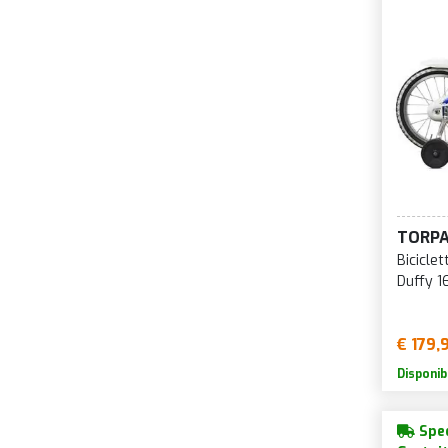
TORP
Bicicle
Duffy 16
€ 179,
Disponib
Sped