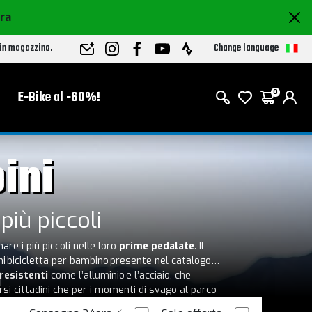
ora
Change language
 in magazzino.
E-Bike al -60%!
0
ini
più piccoli
re i più piccoli nelle loro
prime pedalate
. Il
i bicicletta per bambino presente nel catalogo è
i
resistenti
come l’alluminio e l’acciaio, che
si cittadini che per i momenti di svago al parco
ù giovani. La selezione include le biciclette per
ida. Scegliendo tra
modelli classici
e proposte