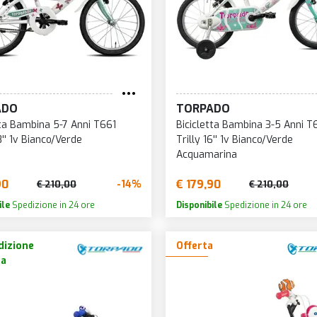
ADO
TORPADO
tta Bambina 5-7 Anni T661
Bicicletta Bambina 3-5 Anni T
8'' 1v Bianco/Verde
Trilly 16'' 1v Bianco/Verde
Acquamarina
90
€ 179,90
-14%
€ 210,00
€ 210,00
ile
Spedizione in 24 ore
Disponibile
Spedizione in 24 ore
izione
Offerta
ta