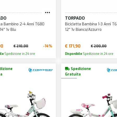
GRIGIO/FUCSIA
BIANCO/ARANCIO
GRIGIO/GIALLO/BLU
BIANCO/BLU
GRIGIO/ROSA
ADO
TORPADO
BIANCO/LILLA
tta Bambino 2-4 Anni T680
Bicicletta Bambina 1-3 Anni T6
GRIGIO/VERDE
4'' 1v Blu
12'' 1v Bianco/Azzurro
BIANCO/ROSA
LILLA
BIANCO/ROSSO
NERO
90
€ 171,90
-14%
€ 210,00
€ 200,00
BIANCO/VERDE
NERO/ARANCIO
ile
Spedizione in 24 ore
Disponibile
Spedizione in 24 ore
BLU
NERO/ARANCIO/BLU
BLU/ARANCIO
NERO/BIANCO
izione
Spedizione
BLU/ARANCIO/BIANCO
ta
Gratuita
NERO/BLU
BLU/BIANCO
NERO/BLU/ROSSO
BLU/GIALLO
NERO/GIALLO
BLU/ROSSO