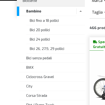
Marca
Biciclette
bambino con
rotelle
, una soluzione che abbinata
ispirate ai personaggi dei cartoni animati, è po
iniziali di pratica. Non mancano, inoltre, le
bi
grafiche, le biciclet
A
Bambino
Disponibili con ruote che vanno dai
12 ai 29 po
Taglia
personalizzate grazie a una vasta gamma di
ac
B
Bici fino a 18 pollici
3
ai tuoi piccoli momenti di puro divertimento: sco
B
comodam
466
prod
U
Bici 20 pollici
C
X
Bici 24 pollici
D
Sped
Gratui
Bici 26, 27.5, 29 pollici
Bici senza pedali
BMX
Ciclocross Gravel
City
Corsa Strada