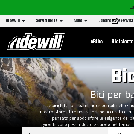
La
RideWill
Servizi per Te
Aiuto
Landing Page
Scrivici
Menu principa
eBike
Biciclette
Bi
Bici per b
Le biciclette per bambino disponibili nello s
nostro store offre una selezione accurata di mo
pensata per soddisfare le esigenze dei più p
garantiscono peso ridotto e durata nel tempo. R
Nel catalogo Ridewill troverai diverse tipologie
e sistemi di frenata efficienti migliorano la st