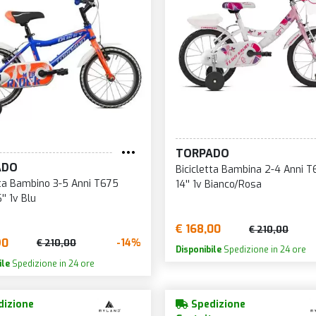
TORPADO
ADO
Bicicletta Bambina 2-4 Anni T6
tta Bambino 3-5 Anni T675
14'' 1v Bianco/Rosa
'' 1v Blu
€ 168,00
€ 210,00
90
-14%
€ 210,00
Disponibile
Spedizione in 24 ore
ile
Spedizione in 24 ore
izione
Spedizione