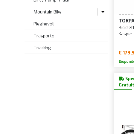
Dirt / Pump Track
Mountain Bike
TORP
Pieghevoli
MTB Ammortizzate
Bicicle
Kasper 1
Trasporto
MTB Biammortizzate
Trekking
MTB Donna
€ 179,
MTB Downhill
Disponib
Sped
Gratui