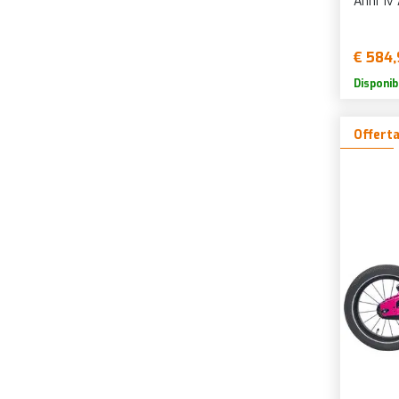
Anni 1v
€ 584,
Disponib
Offert