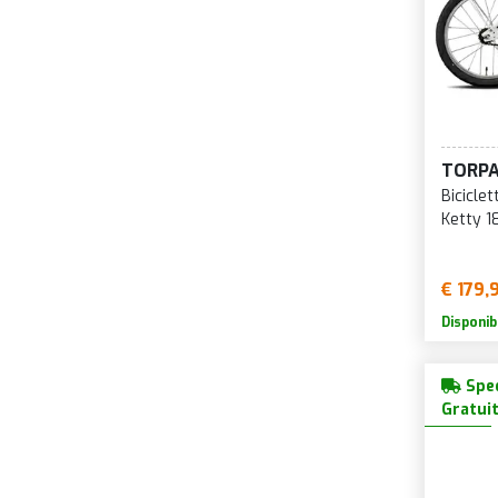
TORP
Bicicle
Ketty 1
€ 179,
Disponib
Sped
Gratui