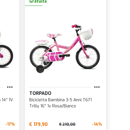
Gratuita
TORPADO
14'' 1V
Bicicletta Bambina 3-5 Anni T671
Trilly 16'' 1v Rosa/Bianco
€ 179,90
-17%
-14%
€ 210,00