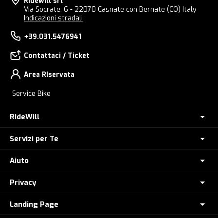
Ridewill srl
Via Socrate, 6 - 22070 Casnate con Bernate (CO) Italy
Indicazioni stradali
+39.031.5476941
Contattaci / Ticket
Area RIservata
Service Bike
RideWill
Servizi per Te
Chi Siamo
Dove siamo
Aiuto
Assicurazione furto E-Bike
E-Bike Store Como
Controlla il tuo Ordine
Privacy
Come Ordinare
Ridewill Factory Club
Paga a rate con HeyLight
Metodi di Pagamento
Landing Page
Informative privacy
I Nostri Marchi
Polizza Assistenza Stradale