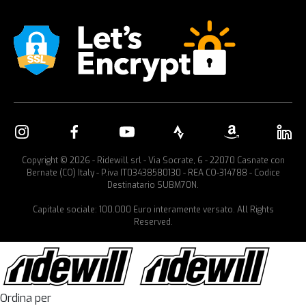
Copyright © 2026 - Ridewill srl - Via Socrate, 6 - 22070 Casnate con
Bernate (CO) Italy - P.iva IT03438580130 - REA CO-314788 - Codice
Destinatario SUBM70N.
Capitale sociale: 100.000 Euro interamente versato. All Rights
Reserved.
Ordina per