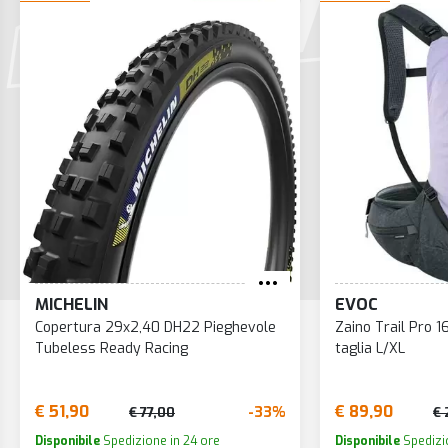
MICHELIN
EVOC
Copertura 29x2,40 DH22 Pieghevole
Zaino Trail Pro 16
Tubeless Ready Racing
taglia L/XL
€ 51,90
€ 89,90
-33%
€ 77,00
€ 
Disponibile
Spedizione in 24 ore
Disponibile
Spedizio