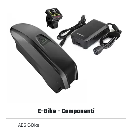
installazione componenti, per qualsiasi dubbio non esitare a
contattarci.
E-Bike - Componenti
ABS E-Bike