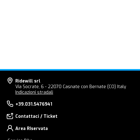
Ridewill srl
Via Socrate, 6 - 22070 Casnate con Bernate (CO) Italy
Indicazioni stradali
+39.031.5476941
Contattaci / Ticket
Area RIservata