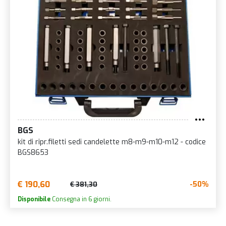
BGS
kit di ripr.filetti sedi candelette m8-m9-m10-m12 - codice
BGS8653
€ 190,60
-50%
€ 381,30
Disponibile
Consegna in 6 giorni.