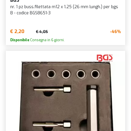
BGS
nr. 1 pz buss.filettata m12 x 1.25 (26 mm lungh.) per bgs
8 - codice BGS8651-3
€ 2,20
-46%
€ 4,05
Disponibile
Consegna in 6 giorni.