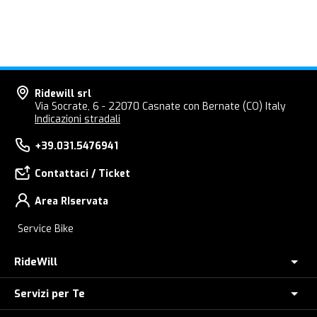
Ridewill srl
Via Socrate, 6 - 22070 Casnate con Bernate (CO) Italy
Indicazioni stradali
+39.031.5476941
Contattaci / Ticket
Area RIservata
Service Bike
RideWill
Servizi per Te
Chi Siamo