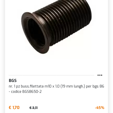
BGS
nr. 1 pz buss.filettata m10 x 1.0 (19 mm lungh.) per bgs 86
- codice BGS8650-2
€ 1,70
-45%
€ 3,11