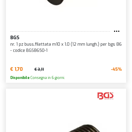
BGS
nr. 1 pz buss.filettata m10 x 1.0 (12 mm lungh.) per bgs 86
- codice BGS8650-1
€ 1,70
-45%
€ 3,11
Disponibile
Consegna in 6 giorni.