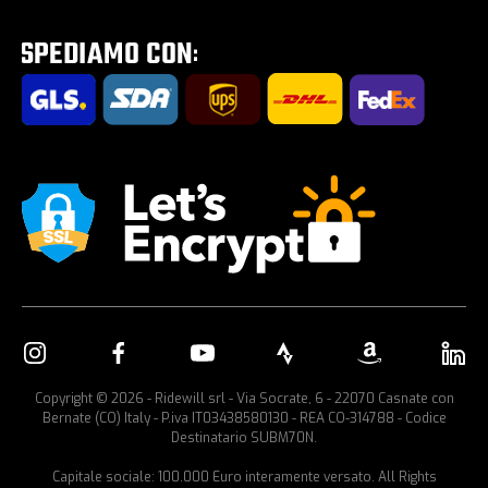
Tour E-Bike Desartica x Ridewill
Portabici per auto
Copyright © 2026 - Ridewill srl - Via Socrate, 6 - 22070 Casnate con
Bernate (CO) Italy - P.iva IT03438580130 - REA CO-314788 - Codice
Destinatario SUBM70N.
Capitale sociale: 100.000 Euro interamente versato. All Rights