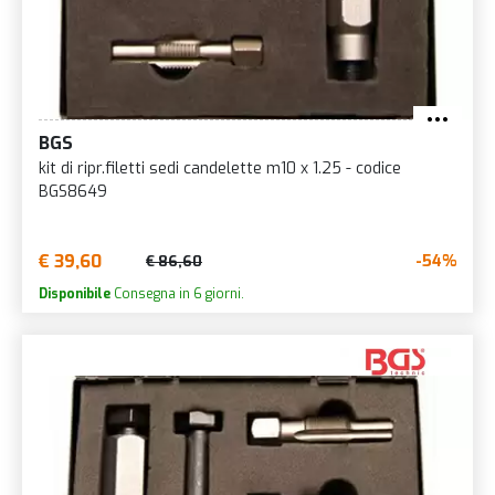
BGS
kit di ripr.filetti sedi candelette m10 x 1.25 - codice
BGS8649
€ 39,60
-54%
€ 86,60
Disponibile
Consegna in 6 giorni.