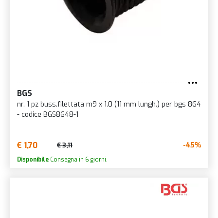
BGS
nr. 1 pz buss.filettata m9 x 1.0 (11 mm lungh.) per bgs 864
- codice BGS8648-1
€ 1,70
-45%
€ 3,11
Disponibile
Consegna in 6 giorni.