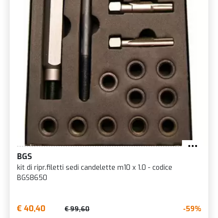
BGS
kit di ripr.filetti sedi candelette m10 x 1.0 - codice
BGS8650
€ 40,40
-59%
€ 99,60