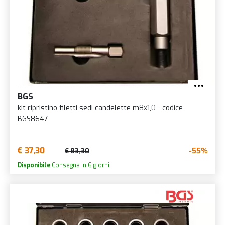
BGS
kit ripristino filetti sedi candelette m8x1,0 - codice
BGS8647
€ 37,30
-55%
€ 83,30
Disponibile
Consegna in 6 giorni.