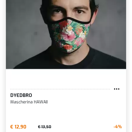
DYEDBRO
Mascherina HAWAII
€ 12,90
-4%
€ 13,50