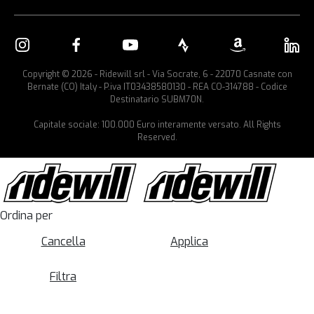
Copyright © 2026 - Ridewill srl - Via Socrate, 6 - 22070 Casnate con
Bernate (CO) Italy - P.iva IT03438580130 - REA CO-314788 - Codice
Destinatario SUBM70N.
Capitale sociale: 100.000 Euro interamente versato. All Rights
Reserved.
Ordina per
Cancella
Applica
Filtra