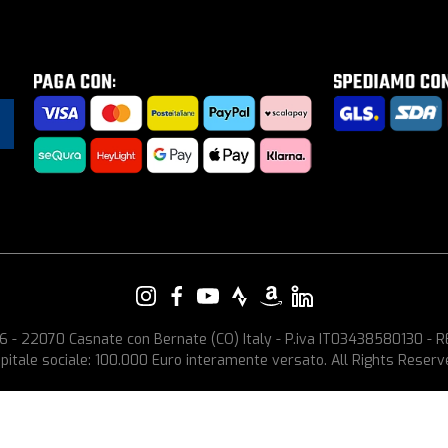
e, 6 - 22070 Casnate con Bernate (CO) Italy - P.iva IT03438580130 -
pitale sociale: 100.000 Euro interamente versato. All Rights Reserv