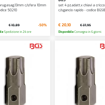
 brug.esag.13mm c/sfera 10mm
set 4 pz.adatt.x chiavi a cricco
codice 50210
c/sgancio rapido - codice BGS
€ 20,10
-50%
€ 10,89
€ 37,95
ile
Spedizione in 24 ore
Disponibile
Consegna in 6 giorni.