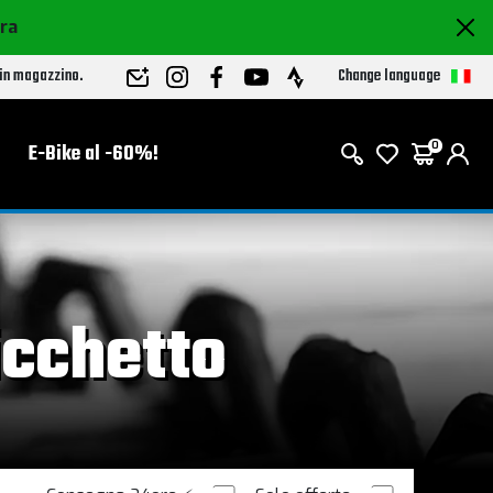
ora
Change language
 in magazzino.
E-Bike al -60%!
0
icchetto