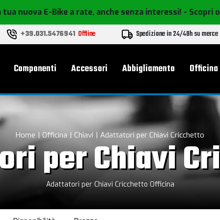
 tua nuova E-Bike a rate, anche senza interessi!
- Scopri 
+39.031.5476941
Offline
Spedizione in 24/48h su merce
le
Componenti
Accessori
Abbigliamento
Officina
Home
Officina
Chiavi
Adattatori per Chiavi Cricchetto
ori per Chiavi Cr
Adattatori per Chiavi Cricchetto Officina