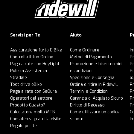
Servizi per Te
Aiuto
P
Assicurazione furto E-Bike
Come Ordinare
In
Controlla il tuo Ordine
Metodi di Pagamento
Pr
Paga a rate con HeyLight
Promozione e-bike: termini
P
Polizza Assistenza
e condizioni
Pr
Stradale
Spedizione e Consegna
lo
Test drive eBike
Ordina e ritira in Ridewill
Pr
Paga a rate con SeQura
Termini e Condizioni
P
Operatori del settore
Garanzia di Acquisto Sicuro
Pr
Prodotto Guasto?
Diritto di Recesso
Pr
Calcolatore molla MTB
Come utilizzare un codice
C
Consulenza gratuita eBike
sconto
I
Regalo per te