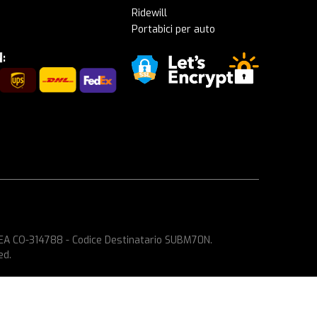
Ridewill
Portabici per auto
 REA CO-314788 - Codice Destinatario SUBM70N.
ed.