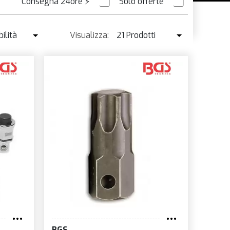
Consegna 24ore
⚡
Solo offerte
ORDINABILE
ilità
Visualizza:
21 Prodotti
ibilità
21 Prodotti
enduto ↓
42 Prodotti
o ↑
o ↓
e
à
BGS