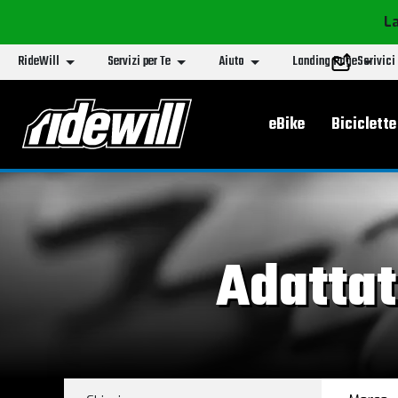
La
RideWill
Servizi per Te
Aiuto
Landing Page
Scrivici
Menu principa
eBike
Biciclette
Adattat