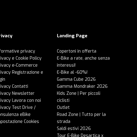
rivacy
Landing Page
formative privacy
Copertoni in offerta
ivacy e Cookie Policy
E-Bike a rate, anche senza
rivacy e-Commerce
interessi!
ivacy Registrazione e
E-Bike al -60%!
gin
Gamma Cube 2026
ivacy Contatti
Gamma Mondraker 2026
rivacy Newsletter
Kids Zone | Per piccoli
ivacy Lavora con noi
ciclisti
ivacy Test Drive /
Outlet
onsulenza eBike
Road Zone | Tutto per la
mpostazione Cookies
strada
Saldi estivi 2026
Tour E-Bike Desartica x