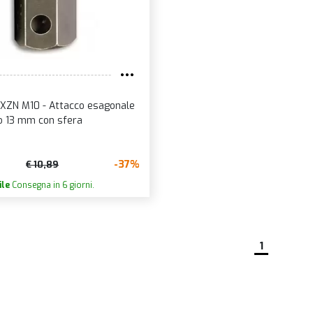
 XZN M10 - Attacco esagonale
o 13 mm con sfera
-37%
€ 10,89
ile
Consegna in 6 giorni.
1