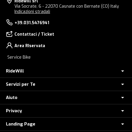
Ridewill srl
Via Socrate, 6 - 22070 Casnate con Bernate (CO) Italy
Indicazioni stradali
+39.031.5476941
Contattaci / Ticket
Area RIservata
Service Bike
RideWill
Servizi per Te
Chi Siamo
Dove siamo
Aiuto
Assicurazione furto E-Bike
E-Bike Store Como
Controlla il tuo Ordine
Privacy
Come Ordinare
Ridewill Factory Club
Paga a rate con HeyLight
Metodi di Pagamento
Landing Page
Informative privacy
I Nostri Marchi
Polizza Assistenza Stradale