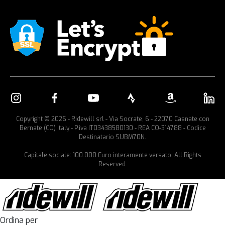
Copyright © 2026 - Ridewill srl - Via Socrate, 6 - 22070 Casnate con
Bernate (CO) Italy - P.iva IT03438580130 - REA CO-314788 - Codice
Destinatario SUBM70N.
Capitale sociale: 100.000 Euro interamente versato. All Rights
Reserved.
Ordina per