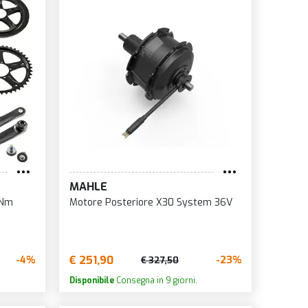
MAHLE
0Nm
Motore Posteriore X30 System 36V
€ 251,90
-4%
-23%
€ 327,50
Disponibile
Consegna in 9 giorni.