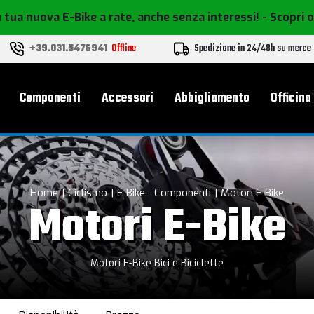
 tua nuova E-Bike a rate, anche senza interessi!
- Scopri 
+39.031.5476941
Offline
Spedizione in 24/48h su merce
le
Componenti
Accessori
Abbigliamento
Officina
Home
Ciclismo
E-Bike - Componenti
Motori E-Bike
Motori E-Bike
Motori E-Bike Bici e Biciclette