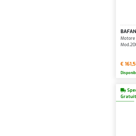
Pignoni e Lockring E-bike
Spider E-bike
BAFA
Motore
Mod.200
€ 161,
Disponib
Sped
Gratui