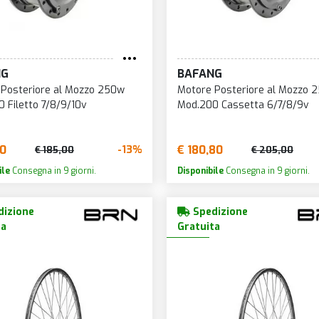
NG
BAFANG
 Posteriore al Mozzo 250w
Motore Posteriore al Mozzo 
 Filetto 7/8/9/10v
Mod.200 Cassetta 6/7/8/9v
50
€ 180,80
-13%
€ 185,00
€ 205,00
ile
Consegna in 9 giorni.
Disponibile
Consegna in 9 giorni.
izione
Spedizione
ta
Gratuita