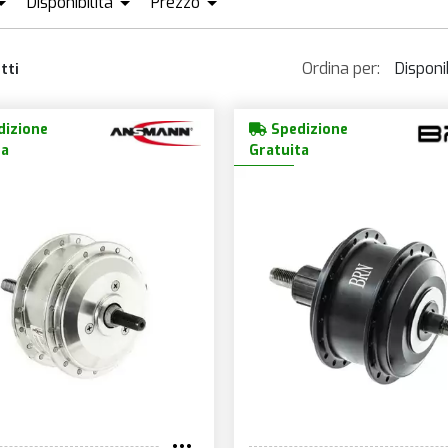
Disponibilità
Prezzo
ANSMANN
DISPONIBILE + ORDINABILE
BRN BERNARDI
EUR170
EUR856
Ordina per:
Disponib
tti
AFANG
MAHLE
Dispon
izione
Spedizione
Più v
ta
Gratuita
Prezz
Prezz
Nom
Novit