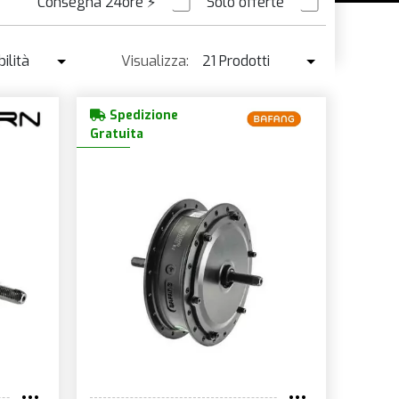
Consegna 24ore
⚡
Solo offerte
ORDINABILE
ilità
Visualizza:
21 Prodotti
ibilità
21 Prodotti
Spedizione
enduto ↓
42 Prodotti
Gratuita
o ↑
o ↓
e
à