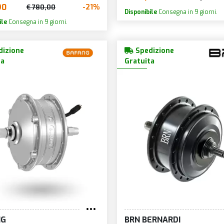
90
-21%
€ 780,00
Disponibile
Consegna in 9 giorni.
ile
Consegna in 9 giorni.
izione
Spedizione
ta
Gratuita
NG
BRN BERNARDI