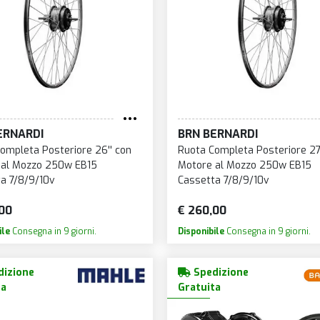
ERNARDI
BRN BERNARDI
ompleta Posteriore 26'' con
Ruota Completa Posteriore 27,
 al Mozzo 250w EB15
Motore al Mozzo 250w EB15
a 7/8/9/10v
Cassetta 7/8/9/10v
00
€ 260,00
ile
Consegna in 9 giorni.
Disponibile
Consegna in 9 giorni.
izione
Spedizione
ta
Gratuita