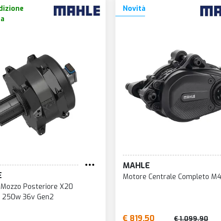
izione
Novità
ta
MAHLE
E
Motore Centrale Completo M
 Mozzo Posteriore X20
 250w 36v Gen2
€ 819,50
€ 1.099,90