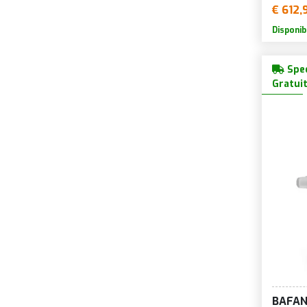
€ 612,
Disponib
Sped
Gratui
BAFA