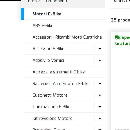
Marca
E-Bike - Componenti
Motori E-Bike
25
prodo
B
ABS E-Bike
Accessori - Ricambi Moto Elettriche
Sped
Gratui
Accessori E-Bike
Adesivi e Vernici
Portapacchi E-Bike
Attrezzi e strumenti E-bike
Adesivi
Batterie e Alimentatori E-bike
Vernici Ritocco
Cuscinetti Motore
Batterie E-Bike
Illuminazione E-Bike
Caricatori E-Bike
Cuscinetti motore Bosch
Kit revisione Motore
Cavi e Cablaggi Batterie
Cuscinetti motore Brose
Cavi Illuminazione E-Bike