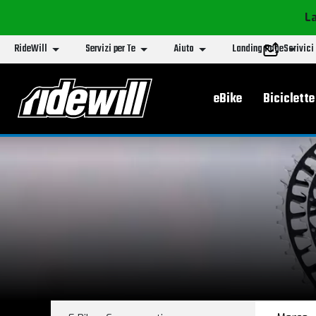
La
RideWill
Servizi per Te
Aiuto
Landing Page
Scrivici
Menu principa
eBike
Biciclette