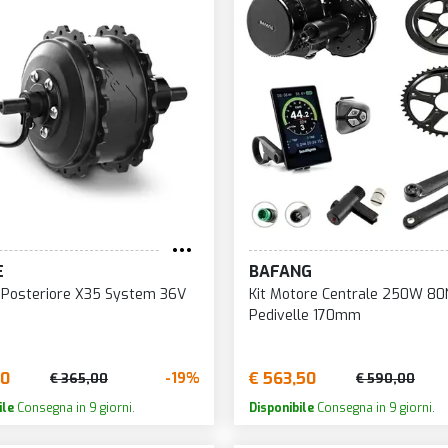
E
BAFANG
 Posteriore X35 System 36V
Kit Motore Centrale 250W 8
Pedivelle 170mm
10
€ 563,50
-19%
€ 365,00
€ 590,00
ile
Consegna in 9 giorni.
Disponibile
Consegna in 9 giorni.