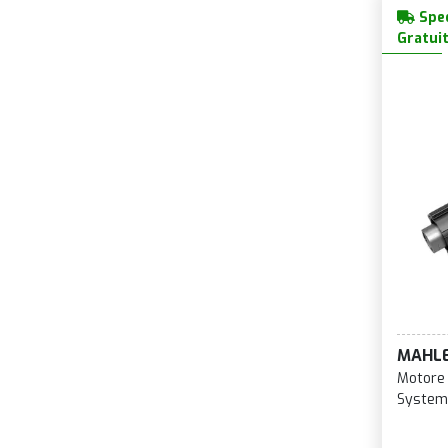
Sped
Gratui
MAHL
Motore
System