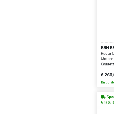
BRN B
Ruota C
Motore
Cassett
€ 260,
Disponib
Sped
Gratui