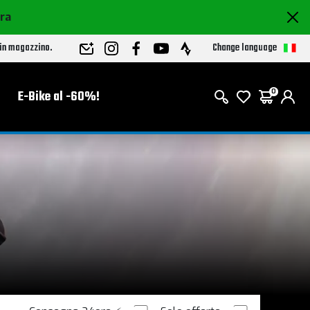
ora
Change language
 in magazzino.
E-Bike al -60%!
0