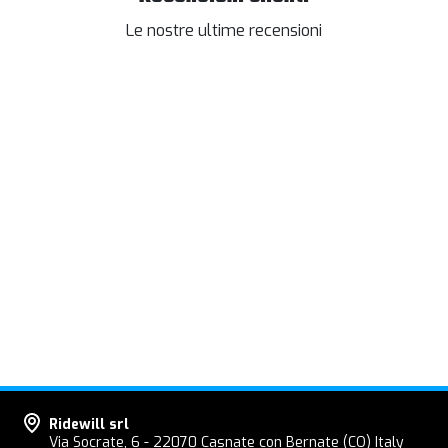
Le nostre ultime recensioni
Ridewill srl
Via Socrate, 6 - 22070 Casnate con Bernate (CO) Italy