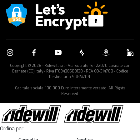
Copyright © 2026 - Ridewill srl - Via Socrate, 6 - 22070 Casnate con
Bernate (CO) Italy - P.iva IT03438580130 - REA CO-314788 - Codice
Destinatario SUBM70N.
Capitale sociale: 100.000 Euro interamente versato. All Rights
Reserved.
Ordina per