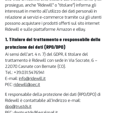
prosieguo, anche “Ridewill” o “titolare”) informa gli
interessati in merito all'utilizzo dei dati personali in
relazione ai servizi e-commerce tramite cui gli utenti
possono acquistare i prodotti offerti sul sito internet
Ridewill e sulle piattaforme Amazon e eBay.
1. Titolare del trattamento e responsabile della
protezione dei dati (RPD/DPO)
Ai sensi dell’art. 4 n. 7) del GDPR, il titolare del
trattamento è Ridewill con sede in Via Socrate, 6 –
22070 Casnate con Bernate (CO).
Tel.: +39.031.5476941
E-mail:
info@ridewill.it
PEC:
ridewill@pec.it
Il responsabile della protezione dei dati (RPD/DPO) di
Ridewill è contattabile all’indirizzo e-mail:
dpo@trustds.it
PEC:
dpotrustds@legalmail.it