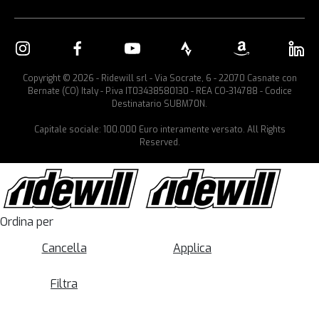
Copyright © 2026 - Ridewill srl - Via Socrate, 6 - 22070 Casnate con
Bernate (CO) Italy - P.iva IT03438580130 - REA CO-314788 - Codice
Destinatario SUBM70N.
Capitale sociale: 100.000 Euro interamente versato. All Rights
Reserved.
Ordina per
Cancella
Applica
Filtra