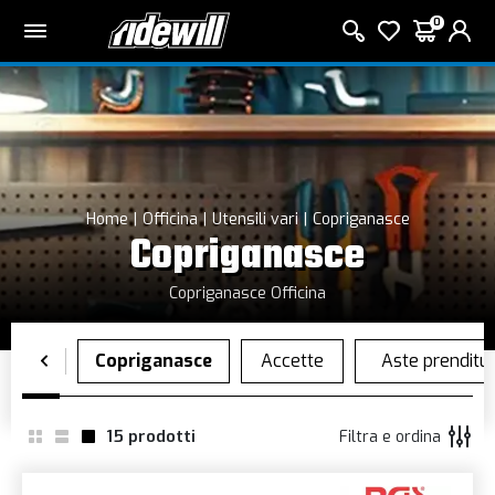
0
Home
Officina
Utensili vari
Copriganasce
Copriganasce
Copriganasce Officina
15
prodotti
Filtra e ordina