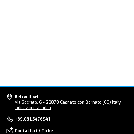
Ridewill srl
Via Socrate, 6 - 22070 Casnate con Bernate (CO) Italy
Indicazioni stradali
+39.031.5476941
Contattaci / Ticket