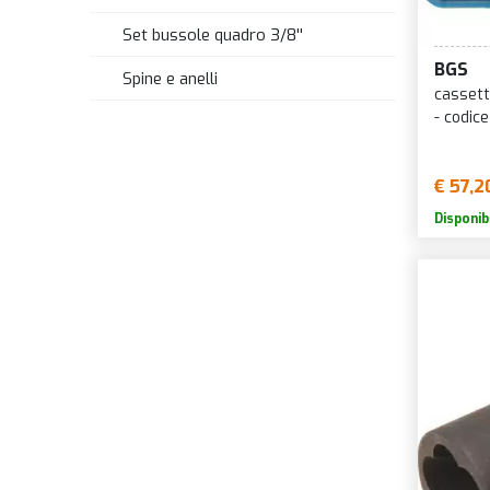
Set bussole quadro 3/8''
BGS
Spine e anelli
cassett
- codic
€ 57,2
Disponib