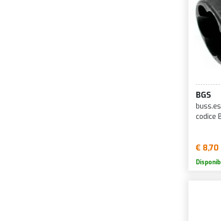
BGS
buss.es
codice
€ 8,70
Disponib