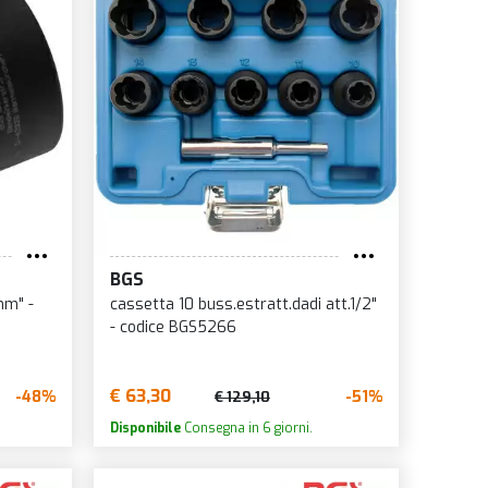
BGS
mm" -
cassetta 10 buss.estratt.dadi att.1/2"
- codice BGS5266
€ 63,30
-48%
-51%
€ 129,10
Disponibile
Consegna in 6 giorni.