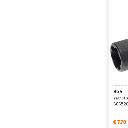
BGS
estratt
BGS526
€ 7,70