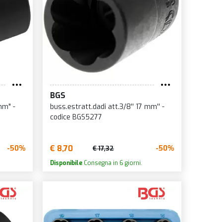
BGS
mm" -
buss.estratt.dadi att.3/8'' 17 mm'' -
codice BGS5277
€ 8,70
-50%
-50%
€ 17,32
Disponibile
Consegna in 6 giorni.