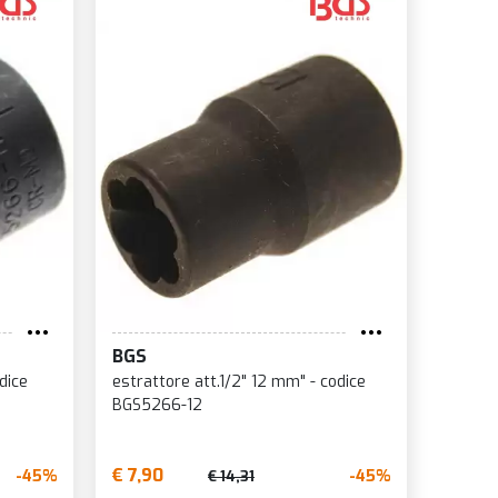
BGS
dice
estrattore att.1/2" 12 mm" - codice
BGS5266-12
€ 7,90
-45%
-45%
€ 14,31