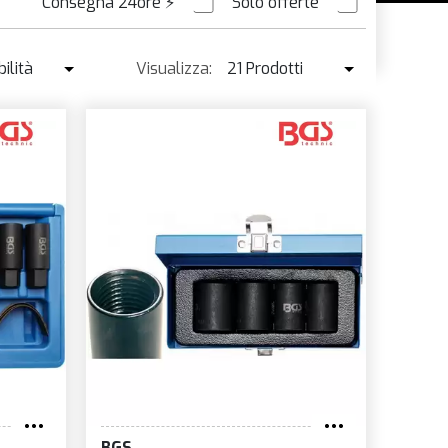
Consegna 24ore
⚡
Solo offerte
ORDINABILE
ilità
Visualizza:
21 Prodotti
ibilità
21 Prodotti
enduto ↓
42 Prodotti
o ↑
o ↓
e
à
BGS