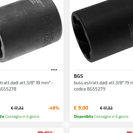
BGS
tratt.dadi att.3/8" 18 mm" -
buss.estratt.dadi att.3/8" 19 
 BGS5278
codice BGS5279
€ 9,00
-48%
€ 17,32
€ 17,32
ile
Consegna in 6 giorni.
Disponibile
Consegna in 6 giorni.