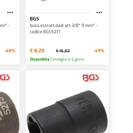
BGS
mm" -
buss.estratt.dadi att.3/8" 11 mm" -
codice BGS5271
€ 8,20
-48%
-49%
€ 16,02
Disponibile
Consegna in 6 giorni.