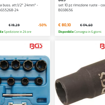
a buss. att.1/2'' 24mm'' -
set 10 pz rimozione ruote - co
 BGS5268-24
BGS8656
€ 80,10
-50%
€ 19,29
€ 174,60
ile
Spedizione in 24 ore
Disponibile
Consegna in 6 giorni.