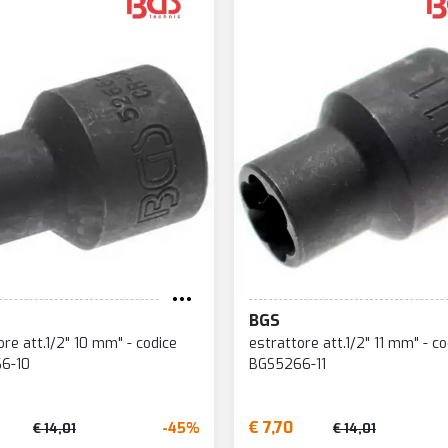
BGS
ore att.1/2" 10 mm" - codice
estrattore att.1/2" 11 mm" - co
6-10
BGS5266-11
€ 7,70
-45%
€ 14,01
€ 14,01