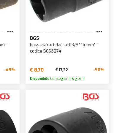
BGS
mm" -
buss.estratt.dadi att.3/8" 14 mm" -
codice BGS5274
€ 8,70
-49%
-50%
€ 17,32
Disponibile
Consegna in 6 giorni.