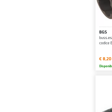
BGS
buss.es
codice
€ 8,20
Disponib