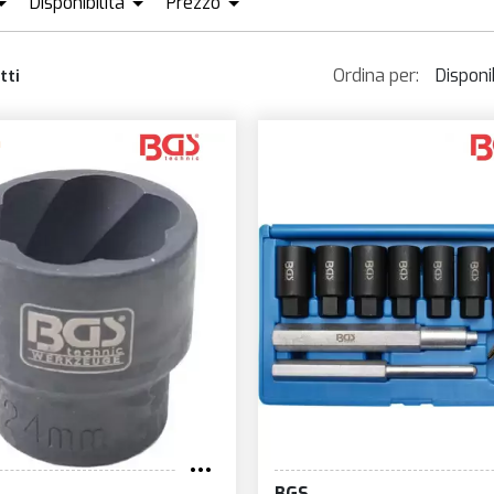
Disponibilità
Prezzo
GS
DISPONIBILE + ORDINABILE
KO-KEN
KRAFTMANN
EUR3
EUR291
Ordina per:
Disponib
tti
Dispon
a
Più v
Prezz
Prezz
Nom
Novit
BGS