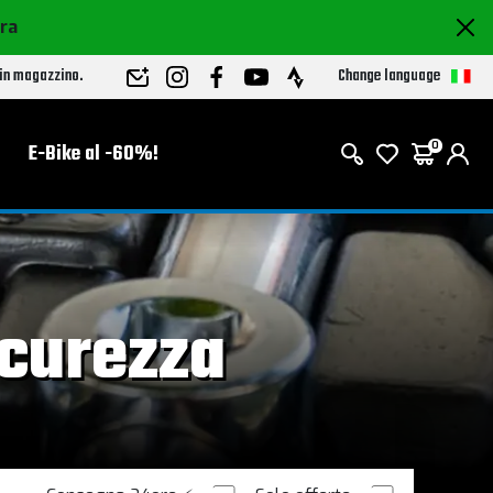
ora
Change language
 in magazzino.
E-Bike al -60%!
0
a
icurezza