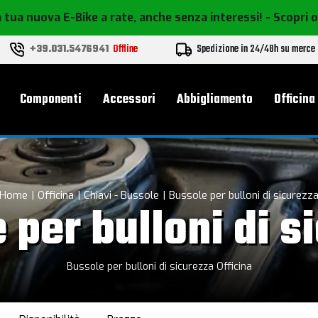
 tua nuova E-Bike a rate, anche senza interessi!
- Scopri 
+39.031.5476941
Offline
Spedizione in 24/48h su merce
le
Componenti
Accessori
Abbigliamento
Officina
Home
Officina
Chiavi - Bussole
Bussole per bulloni di sicurezz
 per bulloni di s
Bussole per bulloni di sicurezza Officina