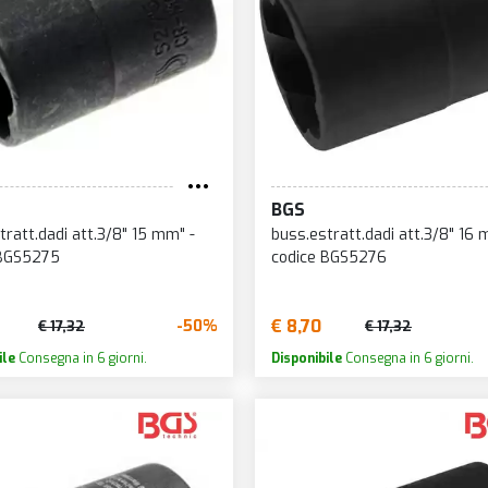
BGS
tratt.dadi att.3/8" 15 mm" -
buss.estratt.dadi att.3/8" 16 
 BGS5275
codice BGS5276
€ 8,70
-50%
€ 17,32
€ 17,32
ile
Consegna in 6 giorni.
Disponibile
Consegna in 6 giorni.