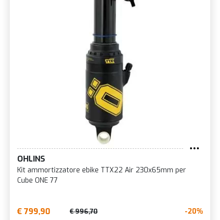
OHLINS
Kit ammortizzatore ebike TTX22 Air 230x65mm per
Cube ONE 77
€ 799,90
-20%
€ 996,70