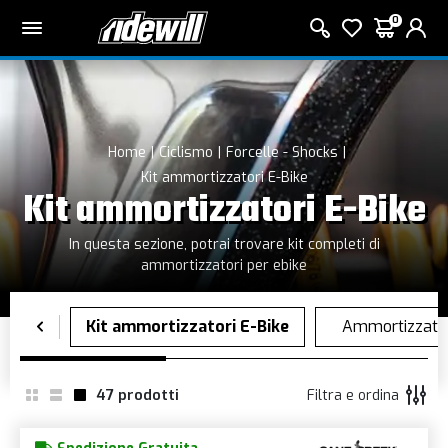
0
Home
Ciclismo
Forcelle - Shocks
Kit ammortizzatori E-Bike
Kit ammortizzatori E-Bike
In questa sezione, potrai trovare kit completi di
ammortizzatori per ebike
47
prodotti
Filtra e ordina