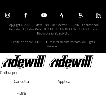
Copyright © 2026 - Ridewill srl - Via Socrate, 6 - 22070 Casnate con
Bernate (CO) Italy - P.iva IT03438580130 - REA CO-314788 - Codice
Destinatario SUBM70N.
Capitale sociale: 100.000 Euro interamente versato. All Rights
Reserved.
Ordina per
Cancella
Applica
Filtra