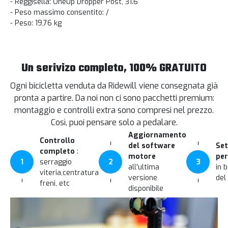
- Reggisella: OneUp Dropper Post, 31.6
- Peso massimo consentito: /
- Peso: 19,76 kg
Un serivizo completo, 100% GRATUITO
Ogni bicicletta venduta da Ridewill viene consegnata già
pronta a partire. Da noi non ci sono pacchetti premium:
montaggio e controlli extra sono compresi nel prezzo.
Così, puoi pensare solo a pedalare.
Aggiornamento
Controllo
del software
Set
completo
:
motore
per
1
serraggio
2
3
all'ultima
in 
viteria,centratura
versione
del
freni, etc
disponibile