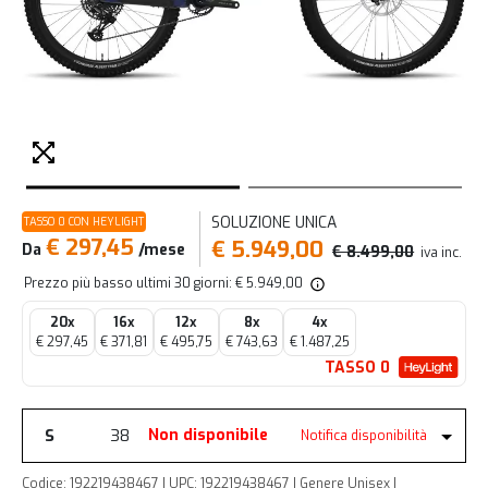
SOLUZIONE UNICA
TASSO 0 CON HEYLIGHT
€ 297,45
€ 5.949,00
Da
/mese
€ 8.499,00
iva inc.
Prezzo più basso ultimi 30 giorni: € 5.949,00
20x
16x
12x
8x
4x
€ 297,45
€ 371,81
€ 495,75
€ 743,63
€ 1.487,25
TASSO 0
S
38
Non disponibile
Notifica disponibilità
Codice: 192219438467 | UPC: 192219438467 | Genere Unisex |