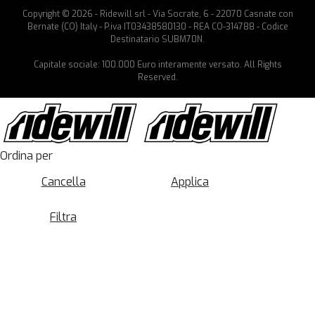
Copyright © 2026 - Ridewill srl - Via Socrate, 6 - 22070 Casnate con
Bernate (CO) Italy - P.iva IT03438580130 - REA CO-314788 - Codice
Destinatario SUBM70N.
Capitale sociale: 100.000 Euro interamente versato. All Rights
Reserved.
Ordina per
Cancella
Applica
Filtra