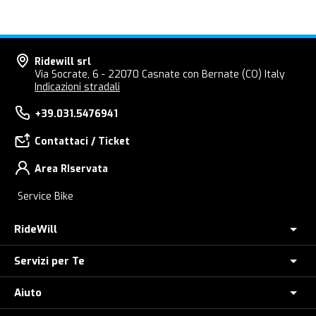
Ridewill srl
Via Socrate, 6 - 22070 Casnate con Bernate (CO) Italy
Indicazioni stradali
+39.031.5476941
Contattaci / Ticket
Area RIservata
Service Bike
RideWill
Servizi per Te
Chi Siamo
Dove siamo
Aiuto
Assicurazione furto E-Bike
E-Bike Store Como