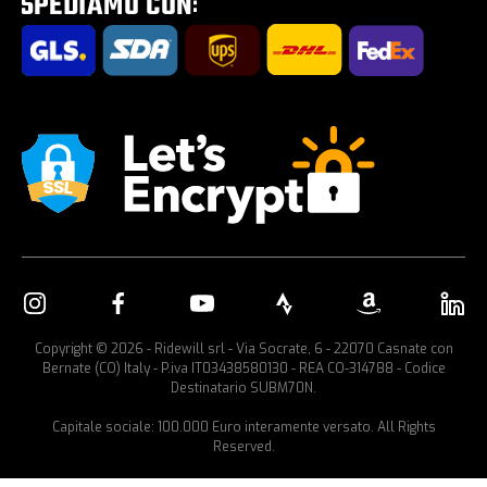
Portabici per auto
Copyright © 2026 - Ridewill srl - Via Socrate, 6 - 22070 Casnate con
Bernate (CO) Italy - P.iva IT03438580130 - REA CO-314788 - Codice
Destinatario SUBM70N.
Capitale sociale: 100.000 Euro interamente versato. All Rights
Reserved.