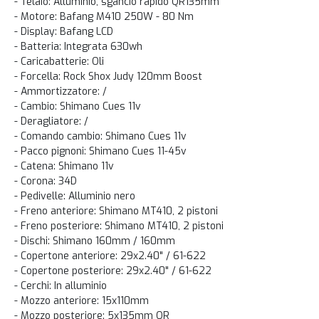
- Telaio: Alluminio, sgancio rapido QR135mm
- Motore: Bafang M410 250W - 80 Nm
- Display: Bafang LCD
- Batteria: Integrata 630wh
- Caricabatterie: Oli
- Forcella: Rock Shox Judy 120mm Boost
- Ammortizzatore: /
- Cambio: Shimano Cues 11v
- Deragliatore: /
- Comando cambio: Shimano Cues 11v
- Pacco pignoni: Shimano Cues 11-45v
- Catena: Shimano 11v
- Corona: 34D
- Pedivelle: Alluminio nero
- Freno anteriore: Shimano MT410, 2 pistoni
- Freno posteriore: Shimano MT410, 2 pistoni
- Dischi: Shimano 160mm / 160mm
- Copertone anteriore: 29x2.40" / 61-622
- Copertone posteriore: 29x2.40" / 61-622
- Cerchi: In alluminio
- Mozzo anteriore: 15x110mm
- Mozzo posteriore: 5x135mm QR