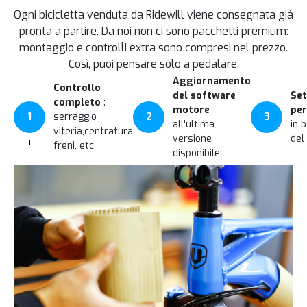
Ogni bicicletta venduta da Ridewill viene consegnata già
pronta a partire. Da noi non ci sono pacchetti premium:
montaggio e controlli extra sono compresi nel prezzo.
Così, puoi pensare solo a pedalare.
Aggiornamento
Controllo
del software
Set
completo
:
motore
per
1
serraggio
2
3
all'ultima
in 
viteria,centratura
versione
del
freni, etc
disponibile