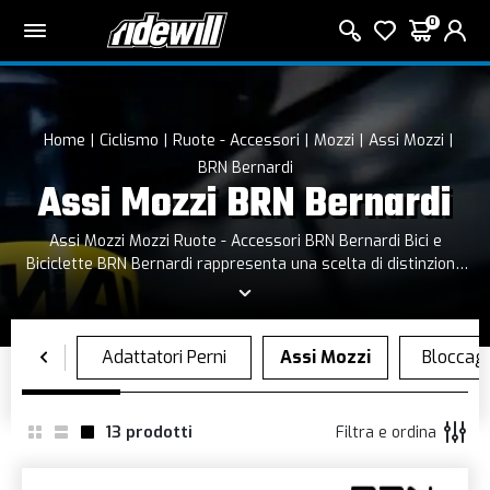
0
Home
Ciclismo
Ruote - Accessori
Mozzi
Assi Mozzi
BRN Bernardi
Assi Mozzi BRN Bernardi
Assi Mozzi Mozzi Ruote - Accessori BRN Bernardi Bici e
Biciclette BRN Bernardi rappresenta una scelta di distinzione
che l’azienda Bernardi effettua su prodotti italiani ed esteri.
Oltre ad un livello qualitativo elevato, i prodotti BRN si
contraddistinguono per un design innovativo ed accattivante,
che soddisfa i desideri della clientela più esigente.
13
prodotti
Filtra e ordina