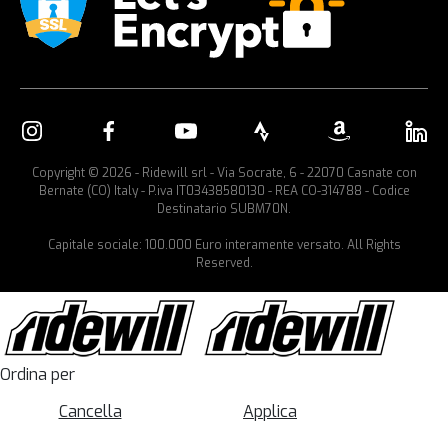
Copyright © 2026 - Ridewill srl - Via Socrate, 6 - 22070 Casnate con
Bernate (CO) Italy - P.iva IT03438580130 - REA CO-314788 - Codice
Destinatario SUBM70N.
Capitale sociale: 100.000 Euro interamente versato. All Rights
Reserved.
Ordina per
Cancella
Applica