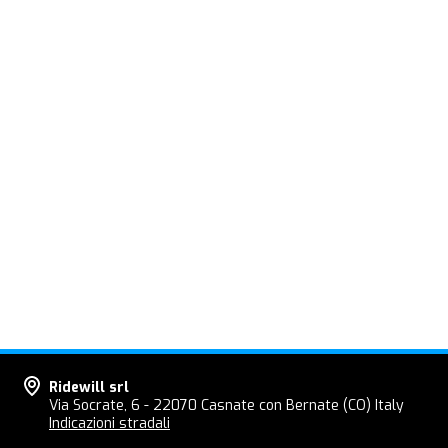
Ridewill srl
Via Socrate, 6 - 22070 Casnate con Bernate (CO) Italy
Indicazioni stradali