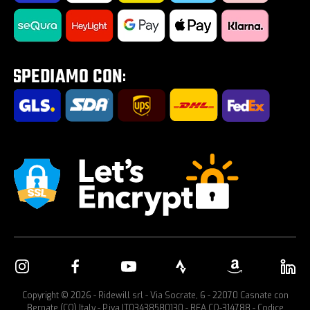
Impostazione Cookies
Road Zone | Tutto per la strada
Saldi estivi 2026
Tour E-Bike Desartica x Ridewill
Portabici per auto
Copyright © 2026 - Ridewill srl - Via Socrate, 6 - 22070 Casnate con
Bernate (CO) Italy - P.iva IT03438580130 - REA CO-314788 - Codice