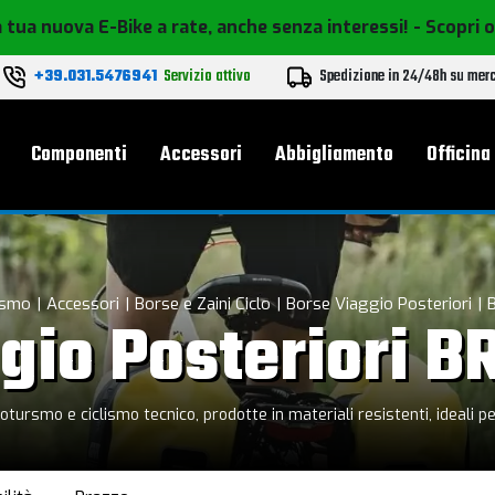
 tua nuova E-Bike a rate, anche senza interessi!
- Scopri 
+39.031.5476941
Servizio attivo
Spedizione in 24/48h su mer
le
Componenti
Accessori
Abbigliamento
Officina
ismo
Accessori
Borse e Zaini Ciclo
Borse Viaggio Posteriori
gio Posteriori B
otursmo e ciclismo tecnico, prodotte in materiali resistenti, ideali p