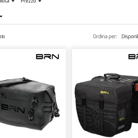
ilità
Prezzo
ISPONIBILE + ORDINABILE
EUR40
EUR118
IANCO
NERO/GIALLO
VERDE
Ordina per:
Disponib
ti
RIGIO
NERO/GRIGIO
ERO
ROSSO
Dispon
Più v
Prezz
Prezz
Nom
Novit