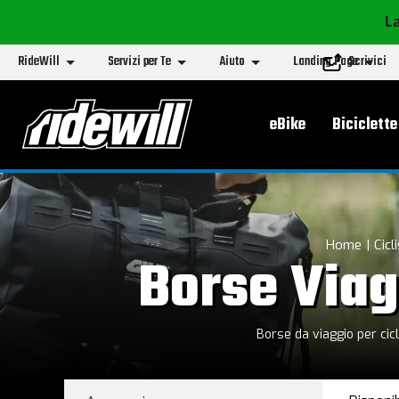
La
RideWill
Servizi per Te
Aiuto
Landing Page
Scrivici
Menu principa
eBike
Biciclette
Home
Cicl
Borse Viag
Borse da viaggio per cicl