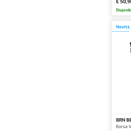
€ 50,9
Disponib
Novità
BRN B
Borsa V