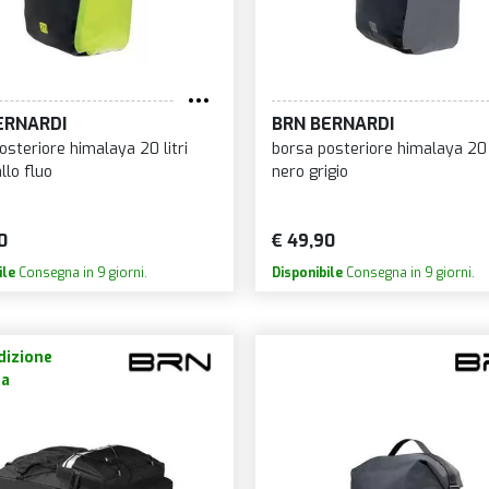
ERNARDI
BRN BERNARDI
osteriore himalaya 20 litri
borsa posteriore himalaya 20 l
llo fluo
nero grigio
0
€ 49,90
ile
Consegna in 9 giorni.
Disponibile
Consegna in 9 giorni.
izione
ta