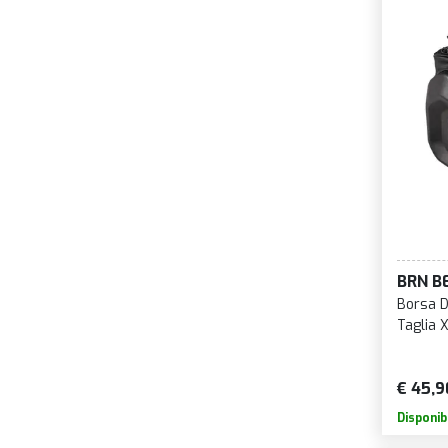
BRN B
Borsa D
Taglia 
€ 45,9
Disponib