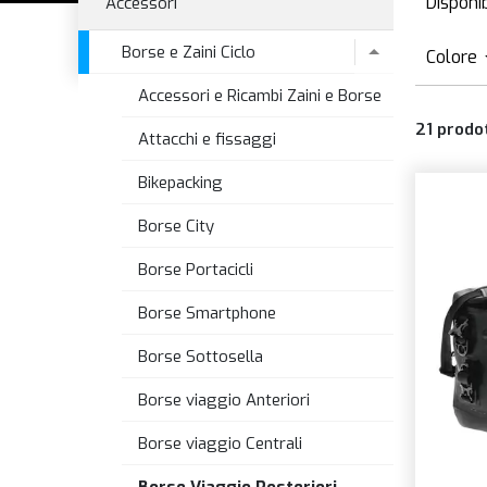
Disponib
Accessori
D
Borse e Zaini Ciclo
Colore
Accessori e Ricambi Zaini e Borse
B
21
prodot
G
Attacchi e fissaggi
N
Bikepacking
Borse City
Borse Portacicli
Borse Smartphone
Borse Sottosella
Borse viaggio Anteriori
Borse viaggio Centrali