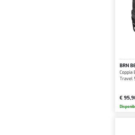
BRN B
Coppia 
Travel 
€ 95,9
Disponib