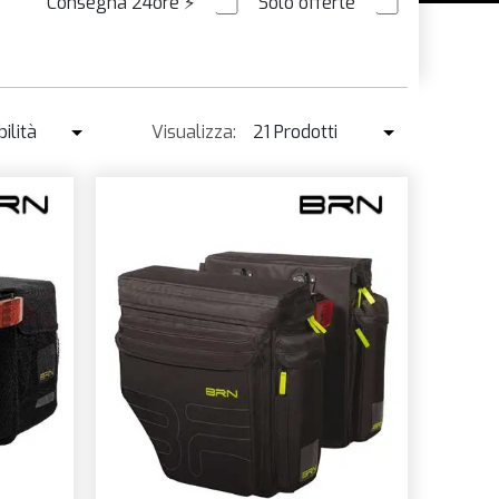
Consegna 24ore
⚡
Solo offerte
ORDINABILE
ilità
Visualizza:
21 Prodotti
ibilità
21 Prodotti
enduto ↓
42 Prodotti
o ↑
o ↓
e
à