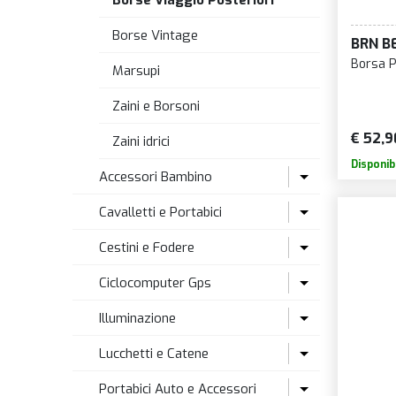
Borse Viaggio Posteriori
Borse Vintage
BRN B
Borsa P
Marsupi
Zaini e Borsoni
€ 52,9
Zaini idrici
Disponib
Accessori Bambino
Cavalletti e Portabici
Accessori seggiolini
Cestini e Fodere
Barre Traino
Cavalletti Biciclette
Ciclocomputer Gps
Rotelle Stabilizzatori
Cavalletti E-Bike
Cestini Ciclo
Illuminazione
Seggiolini
Da Parete
Fodere Cestini
Ciclocomputer
Lucchetti e Catene
Da Pavimento
Kit Fissaggio Cestini
Ciclocomputer GPS
Accessori Luci
Portabici Auto e Accessori
Espositori
Sensori e ricambi
Catarifrangenti
Lucchetti a catena