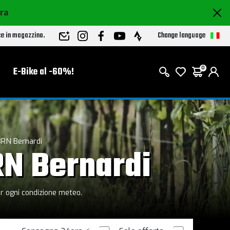
ora
Change language
ce in magazzino.
E-Bike al -60%!
0
BRN Bernardi
RN Bernardi
er ogni condizione meteo.