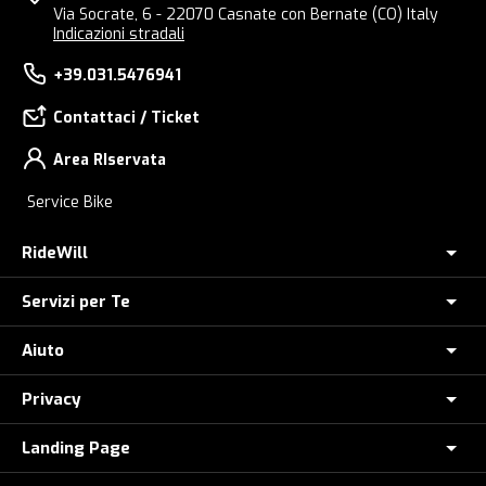
Via Socrate, 6 - 22070 Casnate con Bernate (CO) Italy
Indicazioni stradali
+39.031.5476941
Contattaci / Ticket
Area RIservata
Service Bike
RideWill
Servizi per Te
Chi Siamo
Dove siamo
Aiuto
Assicurazione furto E-Bike
E-Bike Store Como
Controlla il tuo Ordine
Privacy
Come Ordinare
Ridewill Factory Club
Paga a rate con HeyLight
Metodi di Pagamento
Landing Page
Informative privacy
I Nostri Marchi
Polizza Assistenza Stradale
Promozione e-bike: termini e condizioni