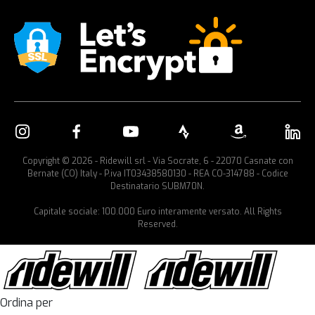
Copyright © 2026 - Ridewill srl - Via Socrate, 6 - 22070 Casnate con
Bernate (CO) Italy - P.iva IT03438580130 - REA CO-314788 - Codice
Destinatario SUBM70N.
Capitale sociale: 100.000 Euro interamente versato. All Rights
Reserved.
Ordina per