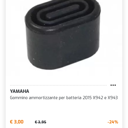
YAMAHA
Gommino ammortizzante per batteria 2015 X942 e X943
€ 3,00
-24%
€ 3,95