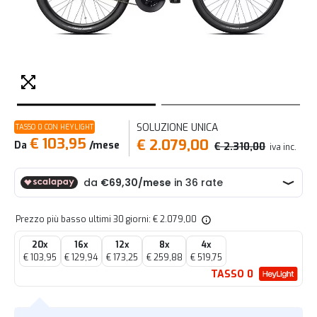
SOLUZIONE UNICA
TASSO 0 CON HEYLIGHT
€ 103,95
€ 2.079,00
Da
/mese
€ 2.310,00
iva inc.
Prezzo più basso ultimi 30 giorni: € 2.079,00
20x
16x
12x
8x
4x
€ 103,95
€ 129,94
€ 173,25
€ 259,88
€ 519,75
TASSO 0