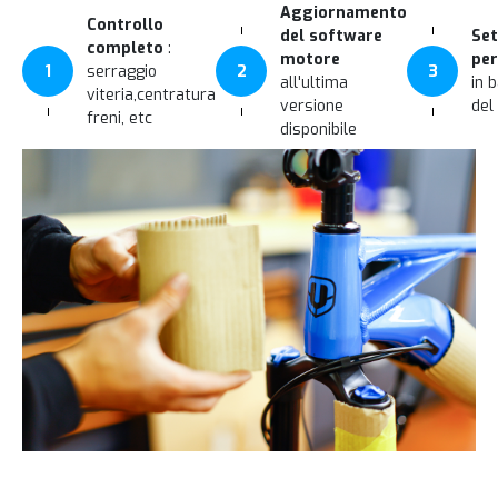
Aggiornamento
Controllo
del software
Set
completo
:
motore
per
1
serraggio
2
3
all'ultima
in 
viteria,centratura
versione
del
freni, etc
disponibile