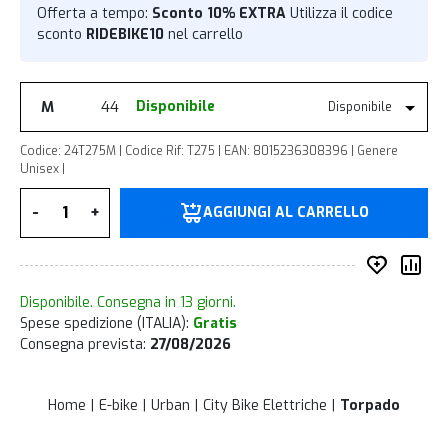
Offerta a tempo:
Sconto 10% EXTRA
Utilizza il codice
sconto
RIDEBIKE10
nel carrello
M
44
Disponibile
Disponibile
Codice: 24T275M | Codice Rif: T275 | EAN: 8015236308396 | Genere
Unisex |
Quantità
-
+
AGGIUNGI AL CARRELLO
Inserisc
Co
Disponibile. Consegna in 13 giorni.
Spese spedizione (ITALIA):
Gratis
Consegna prevista:
27/08/2026
Home
E-bike
Urban
City Bike Elettriche
Torpado