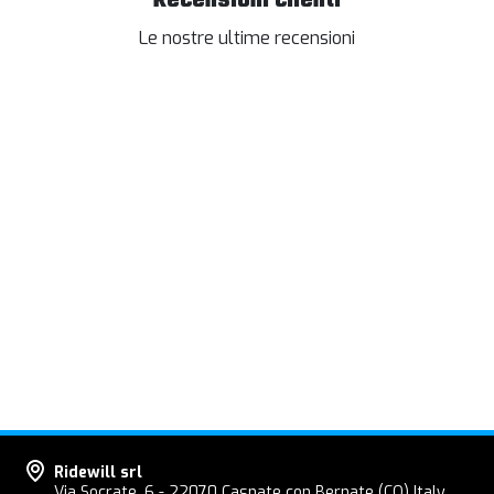
Recensioni clienti
Le nostre ultime recensioni
Ridewill srl
Via Socrate, 6 - 22070 Casnate con Bernate (CO) Italy