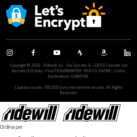
Copyright © 2026 - Ridewill srl - Via Socrate, 6 - 22070 Casnate con
Bernate (CO) Italy - P.iva IT03438580130 - REA CO-314788 - Codice
Destinatario SUBM70N.
Capitale sociale: 100.000 Euro interamente versato. All Rights
Reserved.
Ordina per