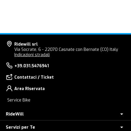
Ridewill srl
Via Socrate, 6 - 22070 Casnate con Bernate (CO) Italy
Indicazioni stradali
+39.031.5476941
Contattaci / Ticket
Area RIservata
Service Bike
RideWill
Servizi per Te
Chi Siamo