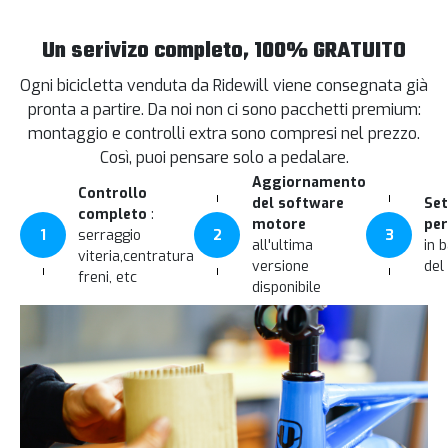
Un serivizo completo, 100% GRATUITO
Ogni bicicletta venduta da Ridewill viene consegnata già
pronta a partire. Da noi non ci sono pacchetti premium:
montaggio e controlli extra sono compresi nel prezzo.
Così, puoi pensare solo a pedalare.
Aggiornamento
Controllo
del software
Set
completo
:
motore
per
1
serraggio
2
3
all'ultima
in 
viteria,centratura
versione
del
freni, etc
disponibile