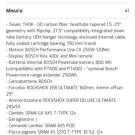
Misura:
41
- Telaio: THOK - UD carbon fiber, headtube tapered 1.5, 29''
geometry with flipchip, 27,5'' compatibility, integrated down
tube battery, UDH Hanger tecnology, enclosed internal cable,
fully sealed cartridge bearing, 150 mm travel
- Motore: BOSCH Performance Line CX 250W 120Nm
- Display: BOSCH Kiox 400c and Mini remote
- Batteria: Internal BOSCH Powetube battery 800 Wh
(compatibility with PT600 and PT400) – *optional Bosch
Powermore range extender 250Wh.
- Caricabatterie: BOSCH
- Forcella: ROCKSHOX ZEB ULTIMATE 160mm, 44mm offset,
29''
- Ammortizzatore: ROCKSHOX SUPER DELUXE ULTIMATE
210x55
- Cambio: SRAM GX AXS T-TYPE 12v
- Deragliatore: /
- Comando cambio: SRAM AXS POD
- Pacco pignoni: SRAM XS 1270 T-TYPE 10-52, 12v