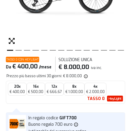
SOLUZIONE UNICA
TASSO 0 CON HEYLIGHT
€ 400,00
€ 8.000,00
Da
/mese
iva inc.
Prezzo più basso ultimi 30 giorni: € 8.000,00
20x
16x
12x
8x
4x
€ 400,00
€ 500,00
€ 666,67
€ 1.000,00
€ 2.000,00
TASSO 0
In regalo codice
GIFT700
Buono regalo 700 euro