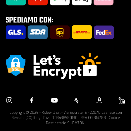
Saldi estivi 2026
Tour E-Bike Desartica x Ridewill
Portabici per auto
Copyright © 2026 - Ridewill srl - Via Socrate, 6 - 22070 Casnate con
Bernate (CO) Italy - P.iva IT03438580130 - REA CO-314788 - Codice
Destinatario SUBM70N.