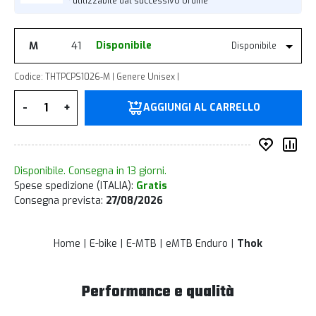
*utilizzabile dal successivo ordine
M
41
Disponibile
Disponibile
Codice: THTPCPS1026-M | Genere Unisex |
Quantità
-
+
AGGIUNGI AL CARRELLO
Inserisc
Co
Disponibile. Consegna in 13 giorni.
Spese spedizione (ITALIA):
Gratis
Consegna prevista:
27/08/2026
Home
E-bike
E-MTB
eMTB Enduro
Thok
Performance e qualità