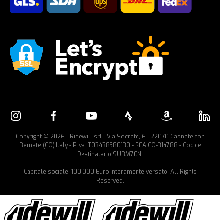
Copyright © 2026 - Ridewill srl - Via Socrate, 6 - 22070 Casnate con
Bernate (CO) Italy - P.iva IT03438580130 - REA CO-314788 - Codice
Destinatario SUBM70N.
Capitale sociale: 100.000 Euro interamente versato. All Rights
Reserved.