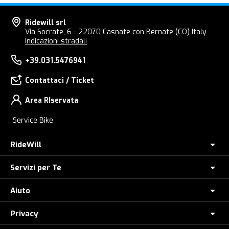
Ridewill srl
Via Socrate, 6 - 22070 Casnate con Bernate (CO) Italy
Indicazioni stradali
+39.031.5476941
Contattaci / Ticket
Area RIservata
Service Bike
RideWill
Servizi per Te
Chi Siamo
Dove siamo
Aiuto
Assicurazione furto E-Bike
E-Bike Store Como
Controlla il tuo Ordine
Privacy
Come Ordinare
Ridewill Factory Club
Paga a rate con HeyLight