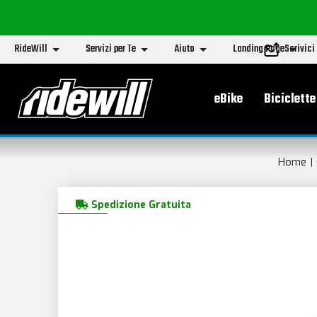
RideWill
Servizi per Te
Aiuto
Landing Page
Scrivici
Menu principa
eBike
Biciclette
Home
Spedizione Gratuita