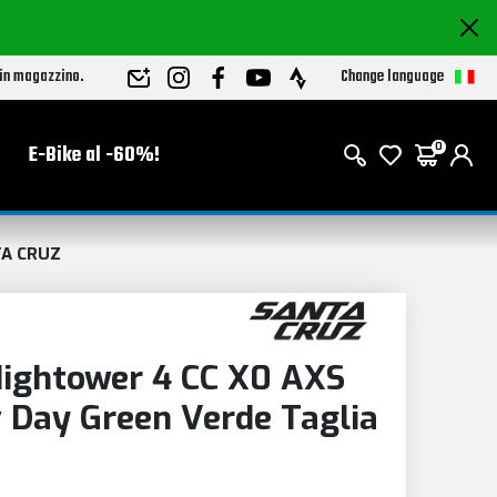
Change language
 in magazzino.
E-Bike al -60%!
0
A CRUZ
ghtower 4 CC X0 AXS
 Day Green Verde Taglia