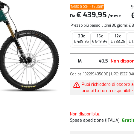
S
TASSO 0 CON HEYLIGHT
€ 439,95
Da
/mese
Prezzo più basso ultimi 30 giorni: €
20x
16x
12x
€ 439,95
€ 549,94
€ 733,25
€ 1
M
40.5
Non dispon
Codice: 192219485690 | UPC: 1922194
Puoi richiedere di essere 
prodotto torna disponibile 
Non disponibile.
Spese spedizione (ITALIA):
Grati