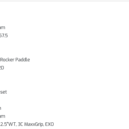
0mm
57.5
 Rocker Paddle
2D
kset
h
0mm
x2.5"WT, 3C MaxxGrip, EXO