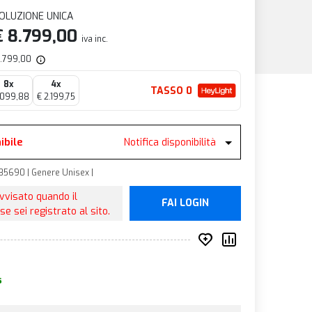
OLUZIONE UNICA
€ 8.799,00
iva inc.
 8.799,00
8x
4x
TASSO 0
.099,88
€ 2.199,75
ibile
Notifica disponibilità
85690 | Genere Unisex |
avvisato quando il
FAI LOGIN
se sei registrato al sito.
Inserisci nei prefer
Compara prod
s