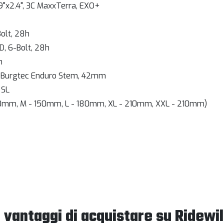
29"x2.4", 3C MaxxTerra, EXO+
Bolt, 28h
XD, 6-Bolt, 28h
m
- Burgtec Enduro Stem, 42mm
 SL
 120mm, M - 150mm, L - 180mm, XL - 210mm, XXL - 210mm)
I vantaggi di acquistare su Ridewil