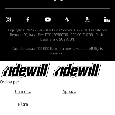
Copyright © 2026 - Ridewill srl - Via Socrate, 6 - 22070 Casnate con
Bernate (CO) Italy - P.iva IT03438580130 - REA CO-314788 - Codice
Destinatario SUBM70N.
Capitale sociale: 100.000 Euro interamente versato. All Rights
Reserved.
Ordina per
Cancella
Applica
Filtra