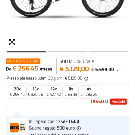
SOLUZIONE UNICA
TASSO 0 CON HEYLIGHT
€ 256,45
€ 5.129,00
Da
/mese
€ 5.699,00
iva inc.
Prezzo più basso ultimi 30 giorni: € 5.129,00
20x
16x
12x
8x
4x
€ 256,45
€ 320,56
€ 427,42
€ 641,13
€ 1.282,25
TASSO 0
In regalo codice
GIFT500
Buono regalo 500 euro