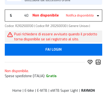
*utilizzabile dal successivo ordine
S
40
Non disponibile
Notifica disponibilità
Codice: R2102500130 | Codice Rif: 2102500130 | Genere Unisex |
Puoi richiedere di essere avvisato quando il prodotto
torna disponibile se sei registrato al sito.
FAI LOGIN
Inserisc
Co
Non disponibile.
Spese spedizione (ITALIA):
Gratis
Home
E-bike
E-MTB
eMTB Super Light
RAYMON