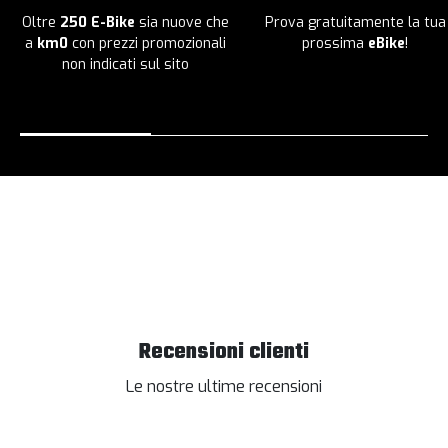
Oltre
250 E-Bike
sia nuove che
Prova gratuitamente la tua
a
km0
con prezzi promozionali
prossima
eBike
!
non indicati sul sito
Recensioni clienti
Le nostre ultime recensioni