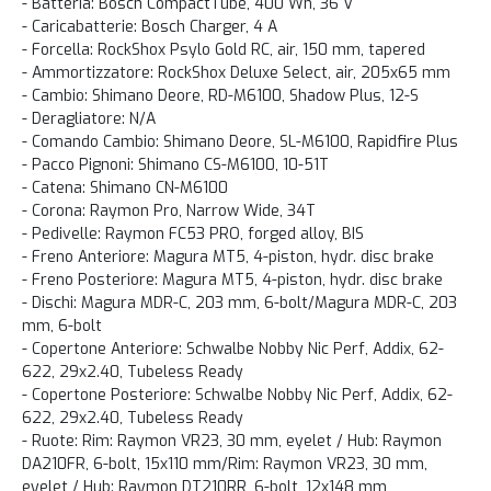
- Batteria: Bosch CompactTube, 400 Wh, 36 V
- Caricabatterie: Bosch Charger, 4 A
- Forcella: RockShox Psylo Gold RC, air, 150 mm, tapered
- Ammortizzatore: RockShox Deluxe Select, air, 205x65 mm
- Cambio: Shimano Deore, RD-M6100, Shadow Plus, 12-S
- Deragliatore: N/A
- Comando Cambio: Shimano Deore, SL-M6100, Rapidfire Plus
- Pacco Pignoni: Shimano CS-M6100, 10-51T
- Catena: Shimano CN-M6100
- Corona: Raymon Pro, Narrow Wide, 34T
- Pedivelle: Raymon FC53 PRO, forged alloy, BIS
- Freno Anteriore: Magura MT5, 4-piston, hydr. disc brake
- Freno Posteriore: Magura MT5, 4-piston, hydr. disc brake
- Dischi: Magura MDR-C, 203 mm, 6-bolt/Magura MDR-C, 203
mm, 6-bolt
- Copertone Anteriore: Schwalbe Nobby Nic Perf, Addix, 62-
622, 29x2.40, Tubeless Ready
- Copertone Posteriore: Schwalbe Nobby Nic Perf, Addix, 62-
622, 29x2.40, Tubeless Ready
- Ruote: Rim: Raymon VR23, 30 mm, eyelet / Hub: Raymon
DA210FR, 6-bolt, 15x110 mm/Rim: Raymon VR23, 30 mm,
eyelet / Hub: Raymon DT210RR, 6-bolt, 12x148 mm