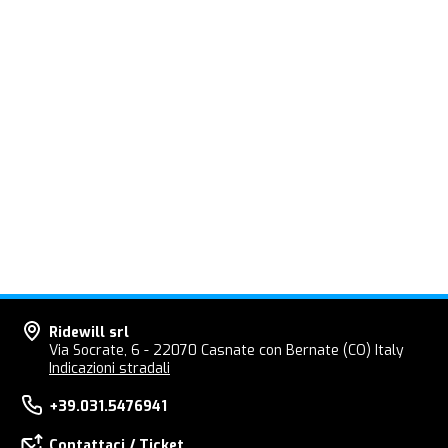
Ridewill srl
Via Socrate, 6 - 22070 Casnate con Bernate (CO) Italy
Indicazioni stradali
+39.031.5476941
Contattaci / Ticket