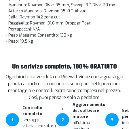
- Manubrio: Raymon Riser 35 mm, Sweep: 9 °, Rise: 20 mm
- Attacco Manubrio: Raymon 35, 0 °, Ahead
- Sella: Raymon 142 zone cut
- Reggisella: Raymon, 31,6 mm, Dropper Post
- Portapacchi: N/A
- Peso Massimo Consentito: 130 kg
- Peso: 19,5 kg
Un serivizo completo, 100% GRATUITO
Ogni bicicletta venduta da Ridewill viene consegnata già
pronta a partire. Da noi non ci sono pacchetti premium:
montaggio e controlli extra sono compresi nel prezzo.
Così, puoi pensare solo a pedalare.
Aggiornamento
Controllo
del software
Set
completo
:
motore
per
1
serraggio
2
3
all'ultima
in 
viteria,centratura
versione
del