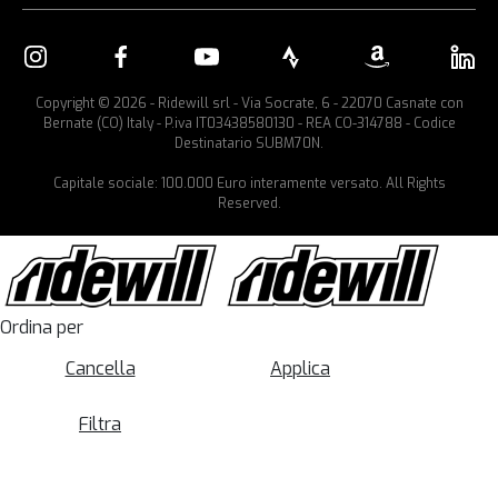
Copyright © 2026 - Ridewill srl - Via Socrate, 6 - 22070 Casnate con
Bernate (CO) Italy - P.iva IT03438580130 - REA CO-314788 - Codice
Destinatario SUBM70N.
Capitale sociale: 100.000 Euro interamente versato. All Rights
Reserved.
Ordina per
Cancella
Applica
Filtra