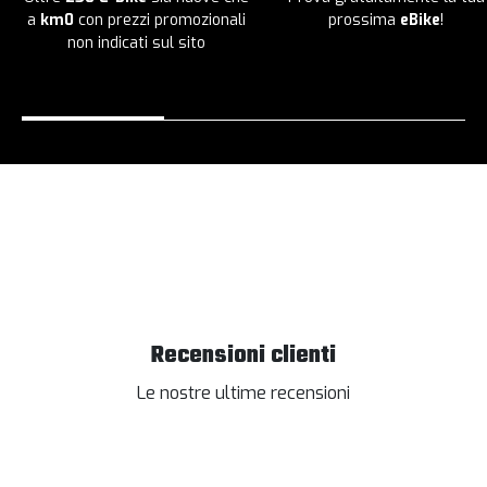
a
km0
con prezzi promozionali
prossima
eBike
!
non indicati sul sito
Recensioni clienti
Le nostre ultime recensioni