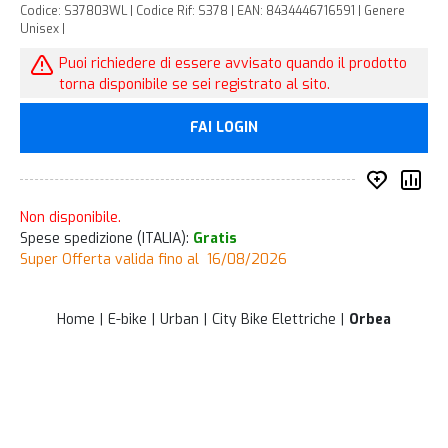
Codice: S37803WL | Codice Rif: S378 | EAN: 8434446716591 | Genere
Unisex |
Puoi richiedere di essere avvisato quando il prodotto
torna disponibile se sei registrato al sito.
FAI LOGIN
Inserisc
Co
Non disponibile.
Spese spedizione (ITALIA):
Gratis
Super Offerta valida fino al 16/08/2026
Home
E-bike
Urban
City Bike Elettriche
Orbea