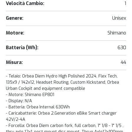
Velocità Cambio:
1
Genere:
Unisex
Motore:
Shimano
Batteria (Wh):
630
Misura:
44
- Telaio: Orbea Diem Hydro High Polished 2024, Flex Tech,
135x9 / 142x12, Headset Routing, Custom Kickstand, Orbea
Urban Cockpit and equipment compatible
- Motore: Shimano EP801
- Display: N/A
- Batteria: Orbea Internal 630Wh
- Caricabatterie: Orbea 2.Generation eBike Smart charger
42V/2-4A
- Forcella: Orbea Diem carbon fork, full carbon, 1" 1/8 - 1" 1/5 ,
thru axle 12x1, post mount disc mount, Thrue Axle12x100mm,