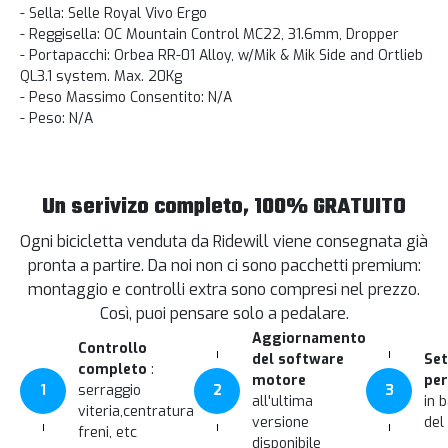
- Sella: Selle Royal Vivo Ergo
- Reggisella: OC Mountain Control MC22, 31.6mm, Dropper
- Portapacchi: Orbea RR-01 Alloy, w/Mik & Mik Side and Ortlieb
QL3.1 system. Max. 20Kg
- Peso Massimo Consentito: N/A
- Peso: N/A
Un serivizo completo, 100% GRATUITO
Ogni bicicletta venduta da Ridewill viene consegnata già
pronta a partire. Da noi non ci sono pacchetti premium:
montaggio e controlli extra sono compresi nel prezzo.
Così, puoi pensare solo a pedalare.
Aggiornamento
Controllo
del software
Set
completo
:
motore
per
1
serraggio
2
3
all'ultima
in 
viteria,centratura
versione
del
freni, etc
disponibile