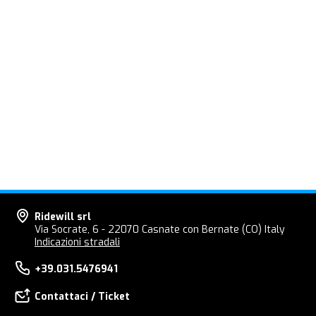
Ridewill srl
Via Socrate, 6 - 22070 Casnate con Bernate (CO) Italy
Indicazioni stradali
+39.031.5476941
Contattaci / Ticket