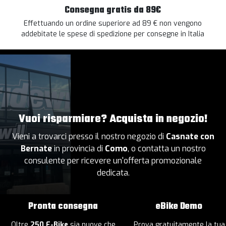
Consegna gratis da 89€
Effettuando un ordine superiore ad 89 € non vengono
addebitate le spese di spedizione per consegne in Italia
Vuoi risparmiare? Acquista in negozio!
Vieni a trovarci presso il nostro negozio di
Casnate con
Bernate
in provincia di
Como
, o contatta un nostro
consulente per ricevere un'offerta promozionale
dedicata.
Pronta consegna
eBike Demo
Oltre
250 E-Bike
sia nuove che
Prova gratuitamente la tua