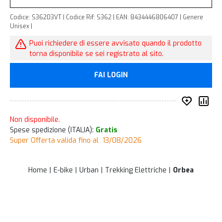
Codice: S36203VT | Codice Rif: S362 | EAN: 8434446806407 | Genere
Unisex |
Puoi richiedere di essere avvisato quando il prodotto
torna disponibile se sei registrato al sito.
FAI LOGIN
Inserisc
Co
Non disponibile.
Spese spedizione (ITALIA):
Gratis
Super Offerta valida fino al 13/08/2026
Home
E-bike
Urban
Trekking Elettriche
Orbea