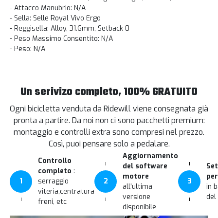
- Attacco Manubrio: N/A
- Sella: Selle Royal Vivo Ergo
- Reggisella: Alloy, 31.6mm, Setback 0
- Peso Massimo Consentito: N/A
- Peso: N/A
Un serivizo completo, 100% GRATUITO
Ogni bicicletta venduta da Ridewill viene consegnata già
pronta a partire. Da noi non ci sono pacchetti premium:
montaggio e controlli extra sono compresi nel prezzo.
Così, puoi pensare solo a pedalare.
Aggiornamento
Controllo
del software
Set
completo
:
motore
per
1
serraggio
2
3
all'ultima
in 
viteria,centratura
versione
del
freni, etc
disponibile