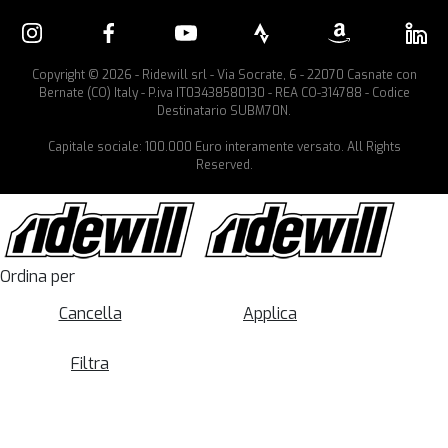
Copyright © 2026 - Ridewill srl - Via Socrate, 6 - 22070 Casnate con
Bernate (CO) Italy - P.iva IT03438580130 - REA CO-314788 - Codice
Destinatario SUBM70N.
Capitale sociale: 100.000 Euro interamente versato. All Rights
Reserved.
Ordina per
Cancella
Applica
Filtra