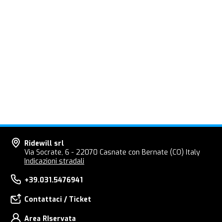
Ridewill srl
Via Socrate, 6 - 22070 Casnate con Bernate (CO) Italy
Indicazioni stradali
+39.031.5476941
Contattaci / Ticket
Area RIservata