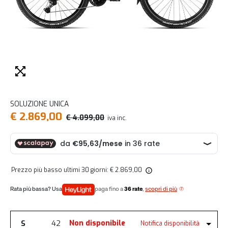
SOLUZIONE UNICA
€ 2.869,00
€ 4.099,00
iva inc.
Prezzo più basso ultimi 30 giorni: € 2.869,00
paga fino a
36 rate
,
scopri di più
S
42
Non disponibile
Notifica disponibilità