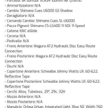
- Forcella: SR Suntour XCR34 100mm Air Q15x110
- Ammortizzatore: N/A
- Cambio: Shimano Cues U6000 GS Shadow
- Deragliatore: N/A
- Comando Cambio: Shimano Cues SL-U6000
- Pacco Pignoni: Shimano CS-LG400 11-50t 11-Speed
- Catena: KMC eGlide
- Corona: N/A
- Pedivelle: N/A
- Freno Anteriore: Magura AT2 Hydraulic Disc Easy Route
Connection
- Freno Posteriore: Magura AT2 Hydraulic Disc Easy Route
Connection
- Dischi: N/A
- Copertone Anteriore: Schwalbe Johnny Watts LR, 60-622,
Reflective Tape
- Copertone Posteriore: Schwalbe Johnny Watts LR, 60-622,
Reflective Tape
- Cerchi: Alloy, Tubeless, 29", 29c, 32H
- Mozzo Anteriore: N/A
- Mozzo Posteriore: N/A
- Manubrio: Orbea Urban, Integrated Light, Rise 50, Width 760