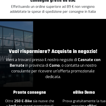
Consegna gratis da 89€
Effettuando un ordine superiore ad 89 € non vengono
addebitate le spese di spedizione per consegne in Italia
Vuoi risparmiare? Acquista in negozio!
Vieni a trovarci presso il nostro negozio di
Casnate con
Bernate
in provincia di
Como
, o contatta un nostro
consulente per ricevere un'offerta promozionale
dedicata.
Pronta consegna
eBike Demo
Oltre
250 E-Bike
sia nuove che
Prova gratuitamente la tua