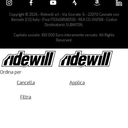
Copyright © 2026 - Ridewill srl - Via Socrate, 6 - 22070 Casnate con
Bernate (CO) Italy - P.iva IT03438580130 - REA CO-314788 - Codice
Destinatario SUBM70N.
Capitale sociale: 100.000 Euro interamente versato. All Rights
Reserved.
Ordina per
Cancella
Applica
Filtra