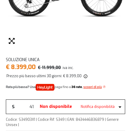
SOLUZIONE UNICA
€ 8.399,00
€ 11.999,00
iva inc.
Prezzo più basso ultimi 30 giorni: € 8.399,00
paga fino a
36 rate
,
scopri di più
S
41
Non disponibile
Notifica disponibilità
Codice: S34903X1 | Codice Rif: S349 | EAN: 8434446836879 | Genere
Unisex |