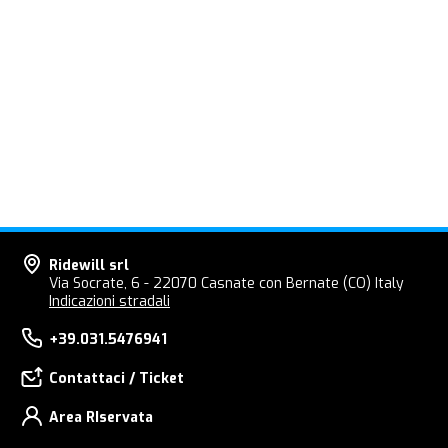
Ridewill srl
Via Socrate, 6 - 22070 Casnate con Bernate (CO) Italy
Indicazioni stradali
+39.031.5476941
Contattaci / Ticket
Area RIservata