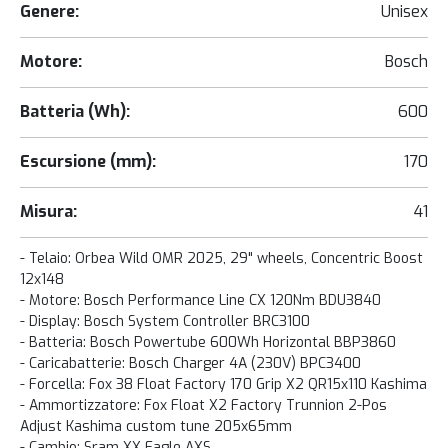
Genere:
Unisex
Motore:
Bosch
Batteria (Wh):
600
Escursione (mm):
170
Misura:
41
- Telaio: Orbea Wild OMR 2025, 29" wheels, Concentric Boost
12x148
- Motore: Bosch Performance Line CX 120Nm BDU3840
- Display: Bosch System Controller BRC3100
- Batteria: Bosch Powertube 600Wh Horizontal BBP3860
- Caricabatterie: Bosch Charger 4A (230V) BPC3400
- Forcella: Fox 38 Float Factory 170 Grip X2 QR15x110 Kashima
- Ammortizzatore: Fox Float X2 Factory Trunnion 2-Pos
Adjust Kashima custom tune 205x65mm
- Cambio: Sram XX Eagle AXS