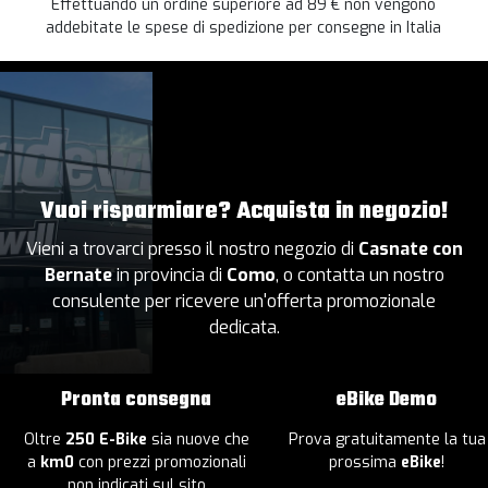
Effettuando un ordine superiore ad 89 € non vengono
addebitate le spese di spedizione per consegne in Italia
Vuoi risparmiare? Acquista in negozio!
Vieni a trovarci presso il nostro negozio di
Casnate con
Bernate
in provincia di
Como
, o contatta un nostro
consulente per ricevere un'offerta promozionale
dedicata.
Pronta consegna
eBike Demo
Oltre
250 E-Bike
sia nuove che
Prova gratuitamente la tua
a
km0
con prezzi promozionali
prossima
eBike
!
non indicati sul sito