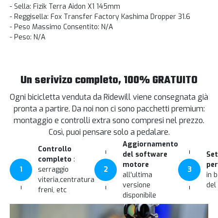
- Sella: Fizik Terra Aidon X1 145mm
- Reggisella: Fox Transfer Factory Kashima Dropper 31.6
- Peso Massimo Consentito: N/A
- Peso: N/A
Un serivizo completo, 100% GRATUITO
Ogni bicicletta venduta da Ridewill viene consegnata già
pronta a partire. Da noi non ci sono pacchetti premium:
montaggio e controlli extra sono compresi nel prezzo.
Così, puoi pensare solo a pedalare.
Aggiornamento
Controllo
del software
Set
completo
:
motore
per
1
serraggio
2
3
all'ultima
in 
viteria,centratura
versione
del
freni, etc
disponibile