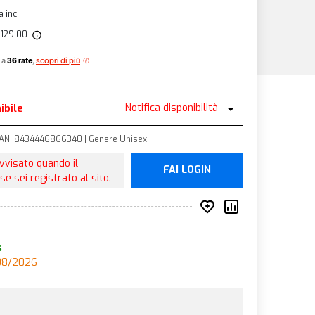
a inc.
4.129,00
 a
36 rate
,
scopri di più
ibile
Notifica disponibilità
| EAN: 8434446866340 | Genere Unisex |
avvisato quando il
FAI LOGIN
se sei registrato al sito.
Inserisci nei prefer
Compara prod
s
/08/2026