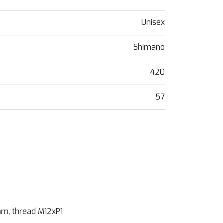
Unisex
Shimano
420
57
0mm, thread M12xP1