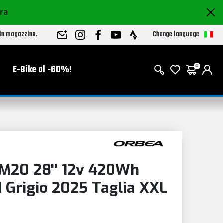
ora
Change language
 in magazzino.
E-Bike al -60%!
0
M20 28'' 12v 420Wh
Grigio 2025 Taglia XXL