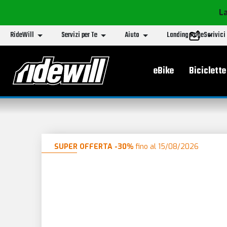
La
RideWill
Servizi per Te
Aiuto
Landing Page
Scrivici
Menu principa
eBike
Biciclette
SUPER OFFERTA -30%
fino al 15/08/2026