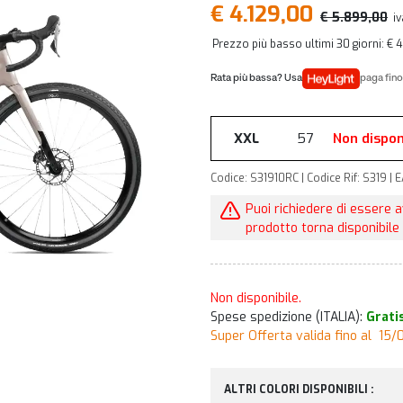
€ 4.129,00
€ 5.899,00
iv
Prezzo più basso ultimi 30 giorni: € 
paga fino
XXL
57
Non dispon
Codice: S31910RC | Codice Rif: S319 
Puoi richiedere di essere 
prodotto torna disponibile 
Non disponibile.
Spese spedizione (ITALIA):
Grati
Super Offerta valida fino al 15
ALTRI COLORI DISPONIBILI :