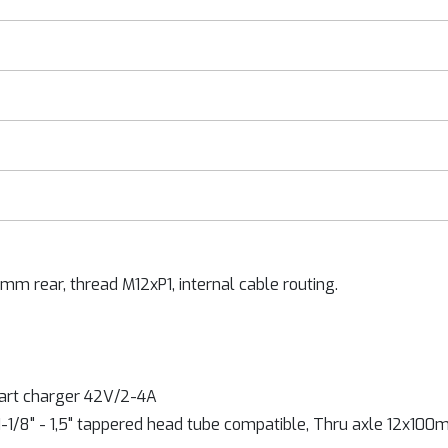
m rear, thread M12xP1, internal cable routing.
mart charger 42V/2-4A
 1-1/8" - 1,5" tappered head tube compatible, Thru axle 12x10