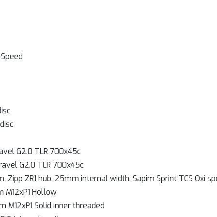
2-Speed
isc
disc
Gravel G2.0 TLR 700x45c
 Gravel G2.0 TLR 700x45c
im, Zipp ZR1 hub, 25mm internal width, Sapim Sprint TCS Oxi s
m M12xP1 Hollow
m M12xP1 Solid inner threaded