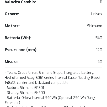
Velocità Cambio:
11
Genere:
Unisex
Motore:
Shimano
Batteria (Wh):
540
Escursione (mm):
120
Misura:
40
- Telaio: Orbea Urrun, Shimano Steps, Integrated battery,
Hydroformed Alloy 6061 series Internal Cable Routing, Boost
148x12, carrier and kickstand compatible
- Motore: Shimano EP801
- Display: Shimano EN500
- Batteria: Orbea Internal 540Wh (Optional 250 Wh Range
Extender)