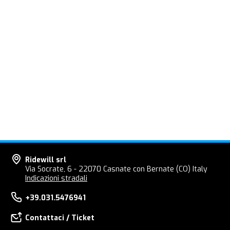
Ridewill srl
Via Socrate, 6 - 22070 Casnate con Bernate (CO) Italy
Indicazioni stradali
+39.031.5476941
Contattaci / Ticket