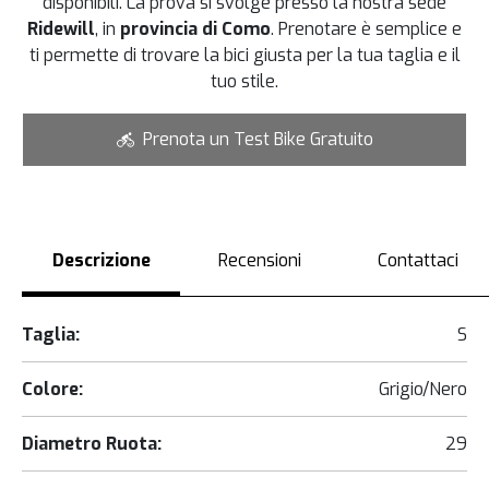
disponibili. La prova si svolge presso la nostra sede
Ridewill
, in
provincia di Como
. Prenotare è semplice e
ti permette di trovare la bici giusta per la tua taglia e il
tuo stile.
Prenota un Test Bike Gratuito
Descrizione
Recensioni
Contattaci
Taglia:
S
Colore:
Grigio/Nero
Diametro Ruota:
29