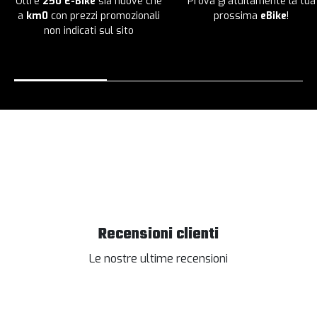
Oltre
250 E-Bike
sia nuove che
Prova gratuitamente la tua
a
km0
con prezzi promozionali
prossima
eBike
!
non indicati sul sito
Recensioni clienti
Le nostre ultime recensioni