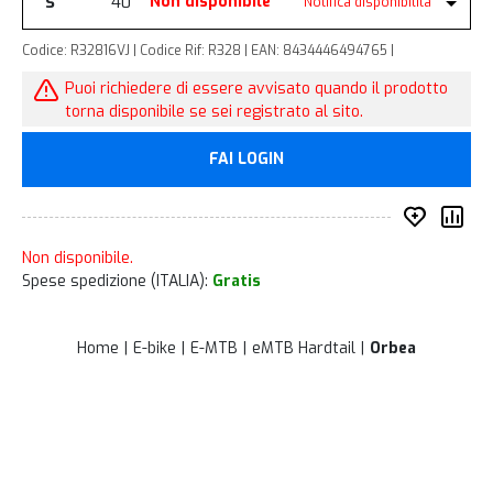
S
40
Non disponibile
Notifica disponibilità
Codice: R32816VJ | Codice Rif: R328 | EAN: 8434446494765 |
Puoi richiedere di essere avvisato quando il prodotto
torna disponibile se sei registrato al sito.
FAI LOGIN
Inserisc
Co
Non disponibile.
Spese spedizione (ITALIA):
Gratis
Home
E-bike
E-MTB
eMTB Hardtail
Orbea