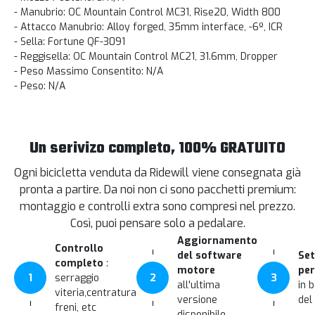
- Manubrio: OC Mountain Control MC31, Rise20, Width 800
- Attacco Manubrio: Alloy forged, 35mm interface, -6º, ICR
- Sella: Fortune QF-3091
- Reggisella: OC Mountain Control MC21, 31.6mm, Dropper
- Peso Massimo Consentito: N/A
- Peso: N/A
Un serivizo completo, 100% GRATUITO
Ogni bicicletta venduta da Ridewill viene consegnata già
pronta a partire. Da noi non ci sono pacchetti premium:
montaggio e controlli extra sono compresi nel prezzo.
Così, puoi pensare solo a pedalare.
Aggiornamento
Controllo
del software
Set
completo
:
motore
per
1
serraggio
2
3
all'ultima
in 
viteria,centratura
versione
del
freni, etc
disponibile