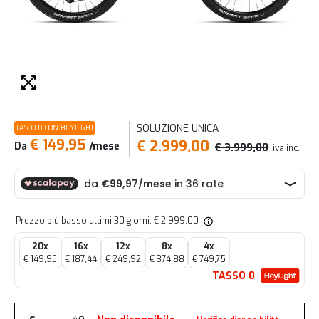
SOLUZIONE UNICA
TASSO 0 CON HEYLIGHT
€ 149,95
€ 2.999,00
Da
/mese
€ 3.999,00
iva inc.
Prezzo più basso ultimi 30 giorni: € 2.999,00
20x
16x
12x
8x
4x
€ 149,95
€ 187,44
€ 249,92
€ 374,88
€ 749,75
TASSO 0