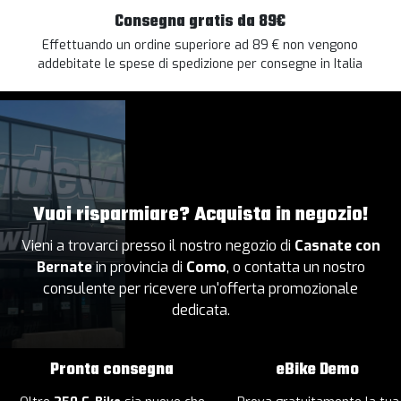
Consegna gratis da 89€
Effettuando un ordine superiore ad 89 € non vengono
addebitate le spese di spedizione per consegne in Italia
Vuoi risparmiare? Acquista in negozio!
Vieni a trovarci presso il nostro negozio di
Casnate con
Bernate
in provincia di
Como
, o contatta un nostro
consulente per ricevere un'offerta promozionale
dedicata.
Pronta consegna
eBike Demo