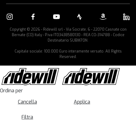
Copyright © 2026 - Ridewill srl - Via Socrate, 6 - 22070 Casnate con
Bernate (CO) Italy - P.iva IT03438580130 - REA CO-314788 - Codice
Destinatario SUBM70N.
Capitale sociale: 100.000 Euro interamente versato. All Rights
Reserved.
Ordina per
Cancella
Applica
Filtra