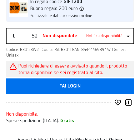
In regalo codice
GIFT200
Buono regalo 200 euro
*utilizzabile dal successivo ordine
L
52
Non disponibile
Notifica disponibilità
Codice: R30153W2 | Codice Rif: R301 | EAN: 8434446589447 | Genere
Unisex |
Puoi richiedere di essere avvisato quando il prodotto
torna disponibile se sei registrato al sito.
FAI LOGIN
Inserisc
Co
Non disponibile.
Spese spedizione (ITALIA):
Gratis
Home
E-bike
Urban
City Bike Elettriche
Orbea