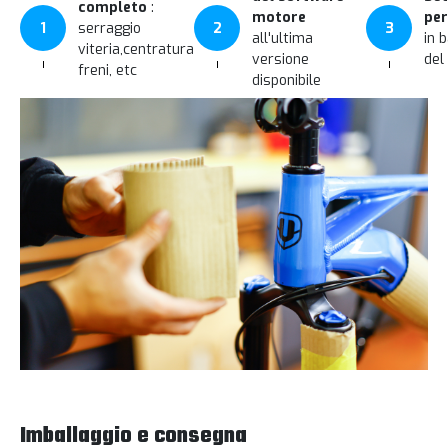
completo
:
motore
per
1
serraggio
2
3
all'ultima
in 
viteria,centratura
versione
del
freni, etc
disponibile
Imballaggio e consegna