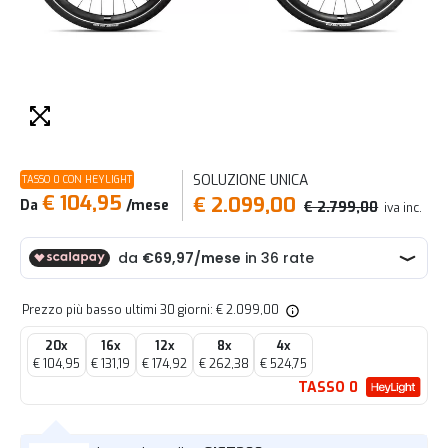
SOLUZIONE UNICA
TASSO 0 CON HEYLIGHT
€ 104,95
€ 2.099,00
Da
/mese
€ 2.799,00
iva inc.
Prezzo più basso ultimi 30 giorni: € 2.099,00
20x
16x
12x
8x
4x
€ 104,95
€ 131,19
€ 174,92
€ 262,38
€ 524,75
TASSO 0