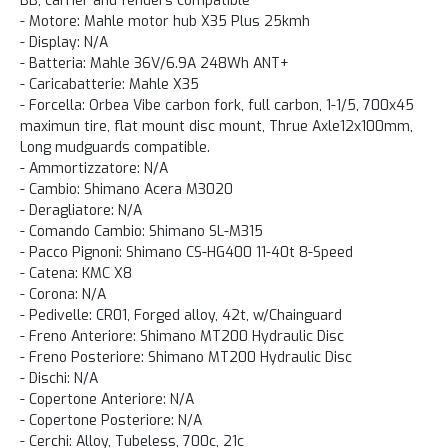
BB, carrier and fenders compatible
- Motore: Mahle motor hub X35 Plus 25kmh
- Display: N/A
- Batteria: Mahle 36V/6.9A 248Wh ANT+
- Caricabatterie: Mahle X35
- Forcella: Orbea Vibe carbon fork, full carbon, 1-1/5, 700x45
maximun tire, flat mount disc mount, Thrue Axle12x100mm,
Long mudguards compatible.
- Ammortizzatore: N/A
- Cambio: Shimano Acera M3020
- Deragliatore: N/A
- Comando Cambio: Shimano SL-M315
- Pacco Pignoni: Shimano CS-HG400 11-40t 8-Speed
- Catena: KMC X8
- Corona: N/A
- Pedivelle: CR01, Forged alloy, 42t, w/Chainguard
- Freno Anteriore: Shimano MT200 Hydraulic Disc
- Freno Posteriore: Shimano MT200 Hydraulic Disc
- Dischi: N/A
- Copertone Anteriore: N/A
- Copertone Posteriore: N/A
- Cerchi: Alloy, Tubeless, 700c, 21c