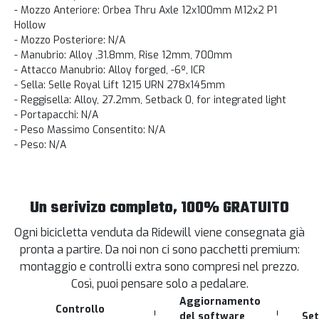
- Mozzo Anteriore: Orbea Thru Axle 12x100mm M12x2 P1
Hollow
- Mozzo Posteriore: N/A
- Manubrio: Alloy ,31.8mm, Rise 12mm, 700mm
- Attacco Manubrio: Alloy forged, -6º, ICR
- Sella: Selle Royal Lift 1215 URN 278x145mm
- Reggisella: Alloy, 27.2mm, Setback 0, for integrated light
- Portapacchi: N/A
- Peso Massimo Consentito: N/A
- Peso: N/A
Un serivizo completo, 100% GRATUITO
Ogni bicicletta venduta da Ridewill viene consegnata già
pronta a partire. Da noi non ci sono pacchetti premium:
montaggio e controlli extra sono compresi nel prezzo.
Così, puoi pensare solo a pedalare.
Aggiornamento
Controllo
del software
Set