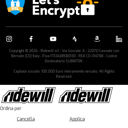
Copyright © 2026 - Ridewill srl - Via Socrate, 6 - 22070 Casnate con
Bernate (CO) Italy - P.iva IT03438580130 - REA CO-314788 - Codice
Destinatario SUBM70N.
Capitale sociale: 100.000 Euro interamente versato. All Rights
Reserved.
Ordina per
Cancella
Applica