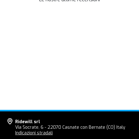
Ridewill srl
Via Socrate, 6 - 22070 Casnate con Bernate (CO) Italy
Indicazioni stradali