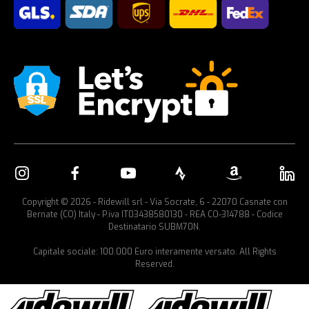
Copyright © 2026 - Ridewill srl - Via Socrate, 6 - 22070 Casnate con
Bernate (CO) Italy - P.iva IT03438580130 - REA CO-314788 - Codice
Destinatario SUBM70N.
Capitale sociale: 100.000 Euro interamente versato. All Rights
Reserved.