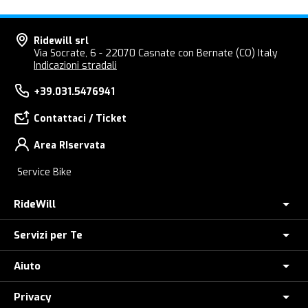
Ridewill srl
Via Socrate, 6 - 22070 Casnate con Bernate (CO) Italy
Indicazioni stradali
+39.031.5476941
Contattaci / Ticket
Area RIservata
Service Bike
RideWill
Servizi per Te
Chi Siamo
Dove siamo
Aiuto
Assicurazione furto E-Bike
E-Bike Store Como
Controlla il tuo Ordine
Privacy
Come Ordinare