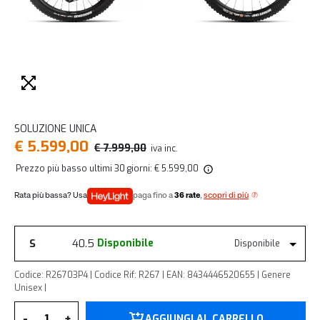
SOLUZIONE UNICA
€ 5.599,00
€ 7.999,00
iva inc.
Prezzo più basso ultimi 30 giorni: € 5.599,00
paga fino a
36 rate
,
scopri di più
S
40.5
Disponibile
Disponibile
Codice: R26703P4 | Codice Rif: R267 | EAN: 8434446520655 | Genere
Unisex |
Quantità
-
+
AGGIUNGI AL CARRELLO