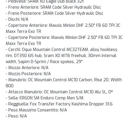
- Pedivelle: SRAM X0 Eagle Dub Black 32t
- Freno Anteriore: SRAM Code Silver Hydraulic Disc
- Freno Posteriore: SRAM Code Silver Hydraulic Disc
- Dischi: N/A
- Copertone Anteriore: Maxxis Minion DHF 2.50" FB 60 TPI 3C
Maxx Terra Exo TR
- Copertone Posteriore: Maxxis Minion DHF 2.50" FB 60 TPI 3C
Maxx Terra Exo TR
- Cerchi: Oquo Mountain Control MC32TEAM, alloy hookless
rim, DT350 6IS hub, Sram XD MTB freehub, 30mm internal
width, Sapim D-Sprint / Race spokes, 29"
- Mozzo Anteriore: N/A
- Mozzo Posteriore: N/A
- Manubrio: OC Mountain Control MC10 Carbon, Rise 20, Width
800
- Attacco Manubrio: OC Mountain Control MC10 Alu SL, 0º
- Sella: ERGON SM Enduro Comp Men S/M
- Reggisella: Fox Transfer Factory Kashima Dropper 31.6
- Peso Massimo Consentito: N/A
- Peso: N/A