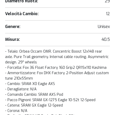
Diametro Ruota:
29
Velocità Cambio:
12
Genere:
Unisex
Misura:
40.5
- Telaio: Orbea Occam OMR. Concentric Boost 12x148 rear
axle. Pure Trail geometry. Internal cable routing. Asymmetric
design. 29" wheels
- Forcella: Fox 36 Float Factory 160 Grip2 QR15x110 Kashima
- Ammortizzatore: Fox DHX Factory 2-Position Adjust custom
tune 210x55mm
- Cambio: SRAM X0 Eagle AXS
- Deragliatore: N/A
- Comando Cambio: SRAM AXS Pod
- Pacco Pignoni: SRAM GX-1275 Eagle 10-52t 12-Speed
- Catena: SRAM GX Eagle 12-Speed
- Corona: N/A