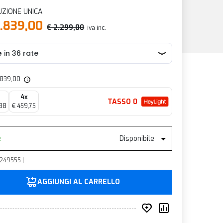
UZIONE UNICA
1.839,00
€ 2.299,00
iva inc.
1.839,00
4x
TASSO 0
88
€ 459,75
e
Disponibile
249555 |
AGGIUNGI AL CARRELLO
Inserisci nei prefer
Compara prod