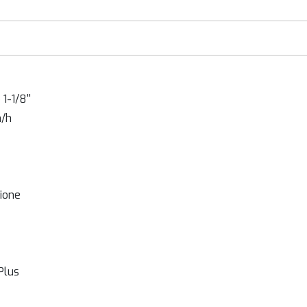
1-1/8''
m/h
ione
Plus