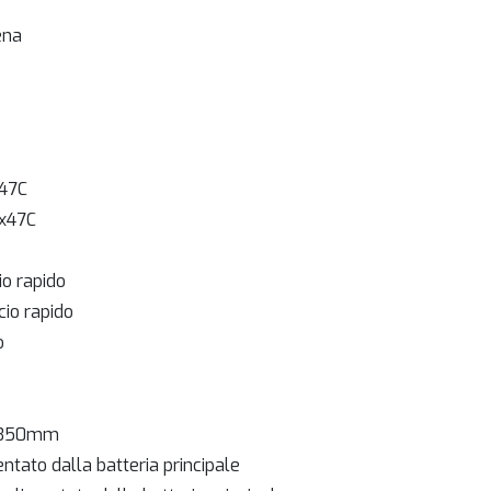
ena
x47C
0x47C
o rapido
io rapido
o
, 350mm
entato dalla batteria principale