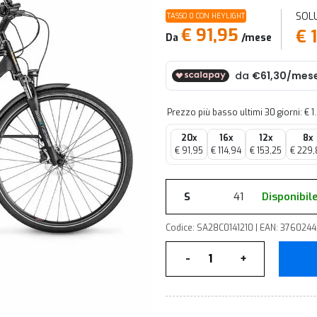
SOL
TASSO 0 CON HEYLIGHT
€ 91,95
€ 
Da
/mese
Prezzo più basso ultimi 30 giorni: € 
20x
16x
12x
8x
€ 91,95
€ 114,94
€ 153,25
€ 229,
S
41
Disponibil
Codice: SA28C0141210 | EAN: 3760244
Quantità
-
+