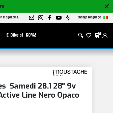
ora
Change language
 in magazzino.
E-Bike al -60%!
0
s Samedi 28.1 28" 9v
ctive Line Nero Opaco