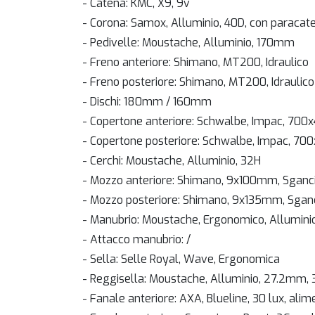
- Catena: KMC, X9, 9v
- Corona: Samox, Alluminio, 40D, con paracat
- Pedivelle: Moustache, Alluminio, 170mm
- Freno anteriore: Shimano, MT200, Idraulico
- Freno posteriore: Shimano, MT200, Idraulico
- Dischi: 180mm / 160mm
- Copertone anteriore: Schwalbe, Impac, 700
- Copertone posteriore: Schwalbe, Impac, 70
- Cerchi: Moustache, Alluminio, 32H
- Mozzo anteriore: Shimano, 9x100mm, Sganci
- Mozzo posteriore: Shimano, 9x135mm, Sganc
- Manubrio: Moustache, Ergonomico, Allumini
- Attacco manubrio: /
- Sella: Selle Royal, Wave, Ergonomica
- Reggisella: Moustache, Alluminio, 27.2mm
- Fanale anteriore: AXA, Blueline, 30 lux, alim