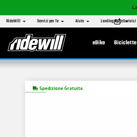
La
RideWill
Servizi per Te
Aiuto
Landing Page
Scrivici
Menu principa
eBike
Biciclette
Spedizione Gratuita