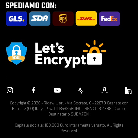
Portabici per auto
Copyright © 2026 - Ridewill srl - Via Socrate, 6 - 22070 Casnate con
Bernate (CO) Italy - P.iva IT03438580130 - REA CO-314788 - Codice
Destinatario SUBM70N.
Capitale sociale: 100.000 Euro interamente versato. All Rights
Reserved.