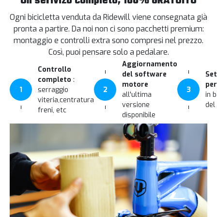
Un serivizo completo, 100% GRATUITO
Ogni bicicletta venduta da Ridewill viene consegnata già
pronta a partire. Da noi non ci sono pacchetti premium:
montaggio e controlli extra sono compresi nel prezzo.
Così, puoi pensare solo a pedalare.
Aggiornamento
Controllo
del software
Set
completo
:
motore
per
1
serraggio
2
3
all'ultima
in 
viteria,centratura
versione
del
freni, etc
disponibile