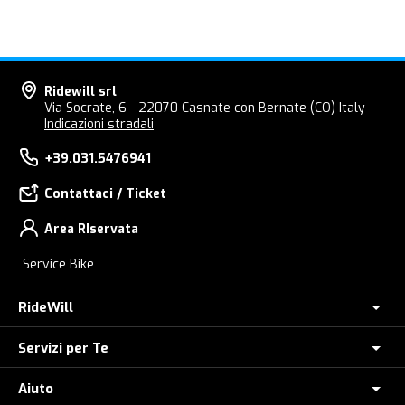
Ridewill srl
Via Socrate, 6 - 22070 Casnate con Bernate (CO) Italy
Indicazioni stradali
+39.031.5476941
Contattaci / Ticket
Area RIservata
Service Bike
RideWill
Servizi per Te
Chi Siamo
Dove siamo
Aiuto
Assicurazione furto E-Bike