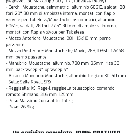
pieghevoli, 3C MaxxGrip / DD / TR (Tubeless Ready)
- Cerchi: Moustache, asimmetrici, alluminio 6061E, saldati, 28
fori, 29'', 30 mm di ampiezza interna, montati con flap e
valvole per Tubeless/Moustache, asimmetrici, alluminio
6061E, saldati, 28 fori, 27,5'', 30 mm di ampiezza interna,
montati con flap e valvole per Tubeless
- Mozzo Anteriore: Moustache, 28H, 15x110 mm, perno
passante
- Mozzo Posteriore: Moustache by Mavic, 28H, ID360, 12x148
mm, perno passante
- Manubrio: Moustache, alluminio, 780 mm, 35mm, rise 30
mm, backsweep 9°, upsweep 5°
- Attacco Manubrio: Moustache, alluminio forgiato 3D, 40 mm
- Sella: Selle Royal, SRX
- Reggisella: KS, Rage-i, reggisella telescopico, comando
remoto Shimano, 31,6 mm, 125mm
- Peso Massimo Consentito: 150kg
- Peso: 26.9kg