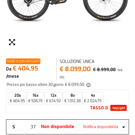
SOLUZIONE UNICA
TASSO 0 CON HEYLIGHT
€ 404,95
€ 8.099,00
Da
€ 8.999,00
iva
/mese
inc.
Prezzo più basso ultimi 30 giorni: € 8.099,00
20x
16x
12x
8x
4x
€ 404,95
€ 506,19
€ 674,92
€ 1.012,38
€ 2.024,75
TASSO 0
S
37
Non disponibile
Notifica disponibilità