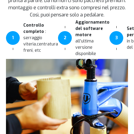
pronta a partire. Da noi non ci sono pacchetti premium:
montaggio e controlli extra sono compresi nel prezzo.
Così, puoi pensare solo a pedalare.
Aggiornamento
Controllo
del software
Set
completo
:
motore
per
1
serraggio
2
3
all'ultima
in 
viteria,centratura
versione
del
freni, etc
disponibile