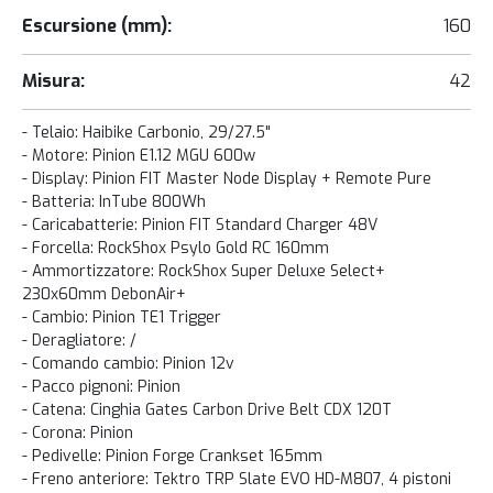
Escursione (mm):
160
Misura:
42
- Telaio: Haibike Carbonio, 29/27.5"
- Motore: Pinion E1.12 MGU 600w
- Display: Pinion FIT Master Node Display + Remote Pure
- Batteria: InTube 800Wh
- Caricabatterie: Pinion FIT Standard Charger 48V
- Forcella: RockShox Psylo Gold RC 160mm
- Ammortizzatore: RockShox Super Deluxe Select+
230x60mm DebonAir+
- Cambio: Pinion TE1 Trigger
- Deragliatore: /
- Comando cambio: Pinion 12v
- Pacco pignoni: Pinion
- Catena: Cinghia Gates Carbon Drive Belt CDX 120T
- Corona: Pinion
- Pedivelle: Pinion Forge Crankset 165mm
- Freno anteriore: Tektro TRP Slate EVO HD-M807, 4 pistoni