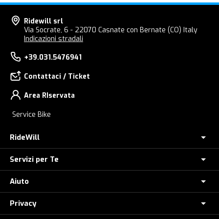
Ridewill srl
Via Socrate, 6 - 22070 Casnate con Bernate (CO) Italy
Indicazioni stradali
+39.031.5476941
Contattaci / Ticket
Area RIservata
Service Bike
RideWill
Servizi per Te
Chi Siamo
Dove siamo
Aiuto
Assicurazione furto E-Bike
E-Bike Store Como
Controlla il tuo Ordine
Privacy
Come Ordinare
Ridewill Factory Club
Paga a rate con HeyLight