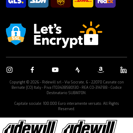
Copyright © 2026 - Ridewill srl - Via Socrate, 6 - 22070 Casnate con
Bernate (CO) Italy - P.iva IT03438580130 - REA CO-314788 - Codice
Destinatario SUBM70N.
Capitale sociale: 100.000 Euro interamente versato. All Rights
Reserved.