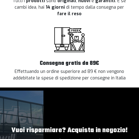
Tutti i
prodotti
sono
originali
,
nuovi
e
garantiti
. E se
cambi idea, hai
14 giorni
di tempo dalla consegna per
fare il reso
Consegna gratis da 89€
Effettuando un ordine superiore ad 89 € non vengono
addebitate le spese di spedizione per consegne in Italia
Vuoi risparmiare? Acquista in negozio!